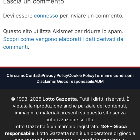
Lascia un commento
Devi essere
connesso
per inviare un commento.
Questo sito utilizza Akismet per ridurre lo spam.
Scopri come vengono elaborati i dati derivati dai
commenti
.
Chi siamo
Contatti
Privacy Policy
Cookie Policy
Termini e condizioni
Disclaimer
Gioco responsabile
ADM
© 1993–2026
Lotto Gazzetta
. Tutti i diritti riservati. È
vietata la riproduzione anche parziale dei contenuti,
immagini e materiali presenti su questo sito senza
autorizzazione scritta.
Lotto Gazzetta è un marchio registrato.
18+ – Gioca
responsabile.
Lotto Gazzetta non è un operatore di gioco e