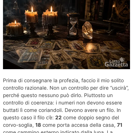
Prima di consegnare la profezia, faccio il mio solito
controllo razionale. Non un controllo per dire “uscirà”,
perché questo nessuno può dirlo. Piuttosto un
controllo di coerenza: i numeri non devono essere
buttati lì come coriandoli. Devono avere un filo. In
questo caso il filo c’è:
22
come doppio segno del
corvo-soglia,
18
come porta accesa della casa,
71
come cammino esterno indicato dalla luna. La