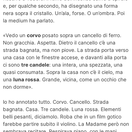
e, per qualche secondo, ha disegnato una forma
nera sopra il cristallo. Un’ala, forse. O un’ombra. Poi
la medium ha parlato.
«Vedo un
corvo
posato sopra un cancello di ferro.
Non gracchia. Aspetta. Dietro il cancello c’è una
strada bagnata, ma non piove. La strada porta verso
una casa con le finestre accese, e davanti alla porta
ci sono
tre candele
: una intera, una spezzata, una
quasi consumata. Sopra la casa non c’è il cielo, ma
una
luna rossa
. Grande, vicina, come un occhio che
non dorme».
Io ho annotato tutto. Corvo. Cancello. Strada
bagnata. Casa. Tre candele. Luna rossa. Elementi
belli pesanti, diciamolo. Roba che in un film gotico
farebbe partire subito il violino. La Madame però non
sembrava recitare. Respirava piano, con le mani