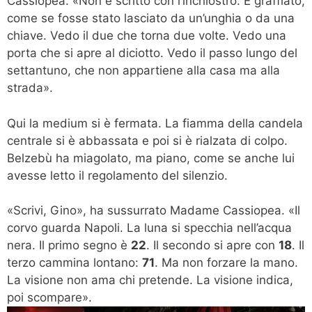
Cassiopea. «Non è scritto con l’inchiostro. È graffiato,
come se fosse stato lasciato da un’unghia o da una
chiave. Vedo il due che torna due volte. Vedo una
porta che si apre al diciotto. Vedo il passo lungo del
settantuno, che non appartiene alla casa ma alla
strada».
Qui la medium si è fermata. La fiamma della candela
centrale si è abbassata e poi si è rialzata di colpo.
Belzebù ha miagolato, ma piano, come se anche lui
avesse letto il regolamento del silenzio.
«Scrivi, Gino», ha sussurrato Madame Cassiopea. «Il
corvo guarda Napoli. La luna si specchia nell’acqua
nera. Il primo segno è
22
. Il secondo si apre con
18
. Il
terzo cammina lontano:
71
. Ma non forzare la mano.
La visione non ama chi pretende. La visione indica,
poi scompare».