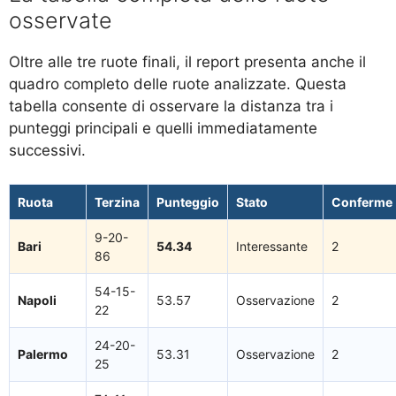
osservate
Oltre alle tre ruote finali, il report presenta anche il
quadro completo delle ruote analizzate. Questa
tabella consente di osservare la distanza tra i
punteggi principali e quelli immediatamente
successivi.
Ruota
Terzina
Punteggio
Stato
Conferme
9-20-
Bari
54.34
Interessante
2
86
54-15-
Napoli
53.57
Osservazione
2
22
24-20-
Palermo
53.31
Osservazione
2
25