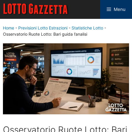
Menu
Home
-
Previsioni Lotto Estrazioni
-
Statistiche Lotto
-
Osservatorio Ruote Lotto: Bari guida l’analisi
Osservatorio Ruote Lotto: Bari