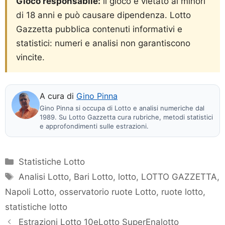
Gioco responsabile:
il gioco è vietato ai minori
di 18 anni e può causare dipendenza. Lotto
Gazzetta pubblica contenuti informativi e
statistici: numeri e analisi non garantiscono
vincite.
A cura di
Gino Pinna
Gino Pinna si occupa di Lotto e analisi numeriche dal
1989. Su Lotto Gazzetta cura rubriche, metodi statistici
e approfondimenti sulle estrazioni.
Categorie
Statistiche Lotto
Tag
Analisi Lotto
,
Bari Lotto
,
lotto
,
LOTTO GAZZETTA
,
Napoli Lotto
,
osservatorio ruote Lotto
,
ruote lotto
,
statistiche lotto
Estrazioni Lotto 10eLotto SuperEnalotto