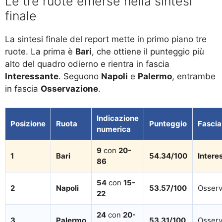
Le tre ruote emerse nella sintesi
finale
La sintesi finale del report mette in primo piano tre
ruote. La prima è
Bari
, che ottiene il punteggio più
alto del quadro odierno e rientra in fascia
Interessante
. Seguono
Napoli
e
Palermo
, entrambe
in fascia
Osservazione
.
Indicazione
Posizione
Ruota
Punteggio
Fascia
numerica
9
con
20-
1
Bari
54.34/100
Intere
86
54
con
15-
2
Napoli
53.57/100
Osserv
22
24
con
20-
3
Palermo
53.31/100
Osserv