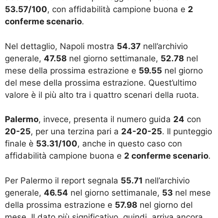
53.57/100
, con affidabilità campione buona e
2
conferme scenario
.
Nel dettaglio, Napoli mostra
54.37
nell’archivio
generale,
47.58
nel giorno settimanale,
52.78
nel
mese della prossima estrazione e
59.55
nel giorno
del mese della prossima estrazione. Quest’ultimo
valore è il più alto tra i quattro scenari della ruota.
Palermo
, invece, presenta il numero guida
24
con
20-25
, per una terzina pari a
24-20-25
. Il punteggio
finale è
53.31/100
, anche in questo caso con
affidabilità campione buona e
2 conferme scenario
.
Per Palermo il report segnala
55.71
nell’archivio
generale,
46.54
nel giorno settimanale,
53
nel mese
della prossima estrazione e
57.98
nel giorno del
mese. Il dato più significativo, quindi, arriva ancora