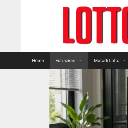
Home
Estrazioni
Metodi Lotto