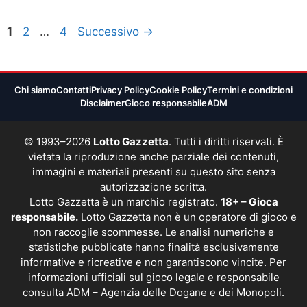
Pagina
Pagina
Pagina
1
2
…
4
Successivo
→
Chi siamo
Contatti
Privacy Policy
Cookie Policy
Termini e condizioni
Disclaimer
Gioco responsabile
ADM
© 1993–2026
Lotto Gazzetta
. Tutti i diritti riservati. È
vietata la riproduzione anche parziale dei contenuti,
immagini e materiali presenti su questo sito senza
autorizzazione scritta.
Lotto Gazzetta è un marchio registrato.
18+ – Gioca
responsabile.
Lotto Gazzetta non è un operatore di gioco e
non raccoglie scommesse. Le analisi numeriche e
statistiche pubblicate hanno finalità esclusivamente
informative e ricreative e non garantiscono vincite. Per
informazioni ufficiali sul gioco legale e responsabile
consulta
ADM – Agenzia delle Dogane e dei Monopoli
.