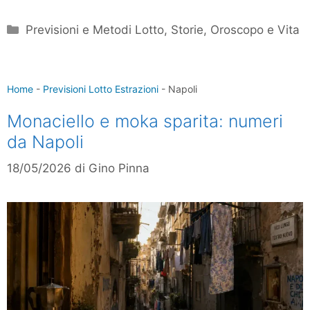
Categorie
Previsioni e Metodi Lotto
,
Storie, Oroscopo e Vita
Home
-
Previsioni Lotto Estrazioni
-
Napoli
Monaciello e moka sparita: numeri
da Napoli
18/05/2026
di
Gino Pinna