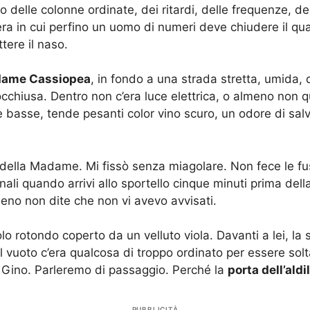
fido delle colonne ordinate, dei ritardi, delle frequenze
sera in cui perfino un uomo di numeri deve chiudere il qua
tere il naso.
ame Cassiopea
, in fondo a una strada stretta, umida
 socchiusa. Dentro non c’era luce elettrica, o almeno non
 basse, tende pesanti color vino scuro, un odore di sal
o della Madame. Mi fissò senza miagolare. Non fece le fu
i quando arrivi allo sportello cinque minuti prima della
eno non dite che non vi avevo avvisati.
rotondo coperto da un velluto viola. Davanti a lei, la s
l vuoto c’era qualcosa di troppo ordinato per essere so
 Gino. Parleremo di passaggio. Perché la
porta dell’aldi
PUBBLICITÀ