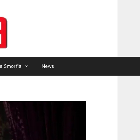
Lotto Gazzetta
e Smorfia
News