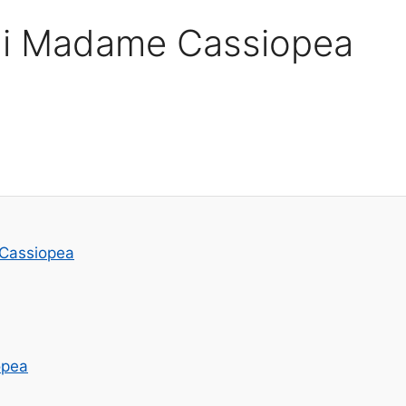
à di Madame Cassiopea
 Cassiopea
opea