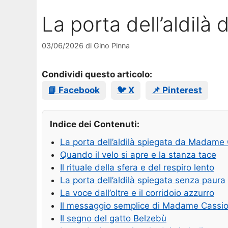
La porta dell’aldil
03/06/2026
di
Gino Pinna
Condividi questo articolo:
📘 Facebook
🐦 X
📌 Pinterest
Indice dei Contenuti:
La porta dell’aldilà spiegata da Madame
Quando il velo si apre e la stanza tace
Il rituale della sfera e del respiro lento
La porta dell’aldilà spiegata senza paura
La voce dall’oltre e il corridoio azzurro
Il messaggio semplice di Madame Cassi
Il segno del gatto Belzebù