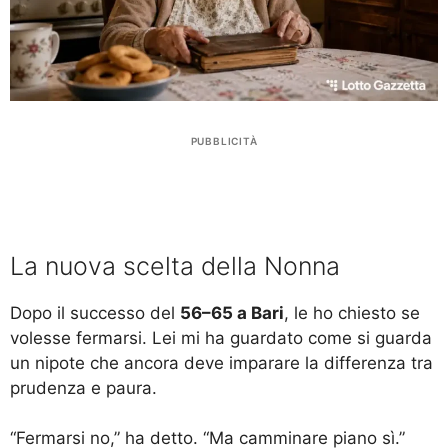
PUBBLICITÀ
La nuova scelta della Nonna
Dopo il successo del
56–65 a Bari
, le ho chiesto se
volesse fermarsi. Lei mi ha guardato come si guarda
un nipote che ancora deve imparare la differenza tra
prudenza e paura.
“Fermarsi no,” ha detto. “Ma camminare piano sì.”