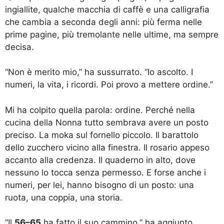
ingiallite, qualche macchia di caffè e una calligrafia
che cambia a seconda degli anni: più ferma nelle
prime pagine, più tremolante nelle ultime, ma sempre
decisa.
“Non è merito mio,” ha sussurrato. “Io ascolto. I
numeri, la vita, i ricordi. Poi provo a mettere ordine.”
Mi ha colpito quella parola: ordine. Perché nella
cucina della Nonna tutto sembrava avere un posto
preciso. La moka sul fornello piccolo. Il barattolo
dello zucchero vicino alla finestra. Il rosario appeso
accanto alla credenza. Il quaderno in alto, dove
nessuno lo tocca senza permesso. E forse anche i
numeri, per lei, hanno bisogno di un posto: una
ruota, una coppia, una storia.
“Il
56–65
ha fatto il suo cammino,” ha aggiunto.