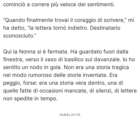
cominciò a correre più veloce dei sentimenti.
“Quando finalmente trovai il coraggio di scrivere,” mi
ha detto, “la lettera tornò indietro. Destinatario
sconosciuto.”
Qui la Nonna si è fermata. Ha guardato fuori dalla
finestra, verso il vaso di basilico sul davanzale. Io ho
sentito un nodo in gola. Non era una storia tragica
nel modo rumoroso delle storie inventate. Era
peggio, forse: era una storia vera dentro, una di
quelle fatte di occasioni mancate, di silenzi, di lettere
non spedite in tempo.
PUBBLICITÀ