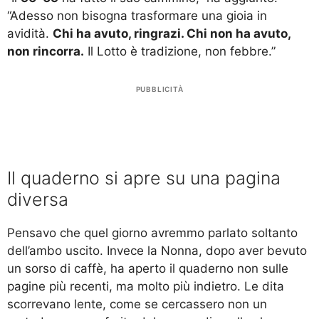
“Adesso non bisogna trasformare una gioia in
avidità.
Chi ha avuto, ringrazi. Chi non ha avuto,
non rincorra.
Il Lotto è tradizione, non febbre.”
PUBBLICITÀ
Il quaderno si apre su una pagina
diversa
Pensavo che quel giorno avremmo parlato soltanto
dell’ambo uscito. Invece la Nonna, dopo aver bevuto
un sorso di caffè, ha aperto il quaderno non sulle
pagine più recenti, ma molto più indietro. Le dita
scorrevano lente, come se cercassero non un