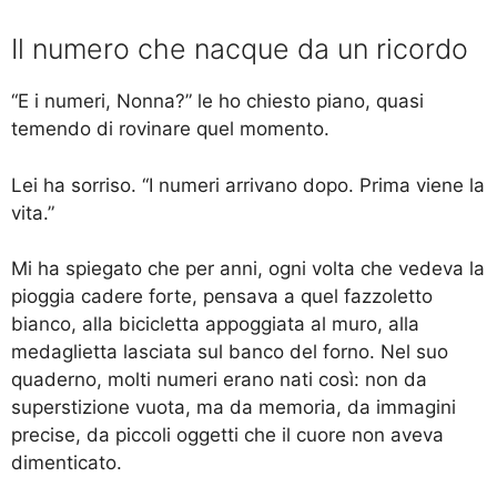
Il numero che nacque da un ricordo
“E i numeri, Nonna?” le ho chiesto piano, quasi
temendo di rovinare quel momento.
Lei ha sorriso. “I numeri arrivano dopo. Prima viene la
vita.”
Mi ha spiegato che per anni, ogni volta che vedeva la
pioggia cadere forte, pensava a quel fazzoletto
bianco, alla bicicletta appoggiata al muro, alla
medaglietta lasciata sul banco del forno. Nel suo
quaderno, molti numeri erano nati così: non da
superstizione vuota, ma da memoria, da immagini
precise, da piccoli oggetti che il cuore non aveva
dimenticato.