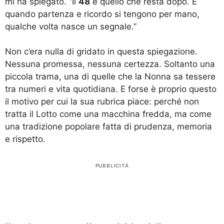
mi ha spiegato. “Il
48
è quello che resta dopo. E
quando partenza e ricordo si tengono per mano,
qualche volta nasce un segnale.”
Non c’era nulla di gridato in questa spiegazione.
Nessuna promessa, nessuna certezza. Soltanto una
piccola trama, una di quelle che la Nonna sa tessere
tra numeri e vita quotidiana. E forse è proprio questo
il motivo per cui la sua rubrica piace: perché non
tratta il Lotto come una macchina fredda, ma come
una tradizione popolare fatta di prudenza, memoria
e rispetto.
PUBBLICITÀ