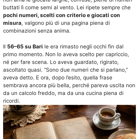
buttati lì come semi al vento. Lei ripete sempre che
pochi numeri, scelti con criterio e giocati con
misura
, valgono più di una pagina piena di
combinazioni senza anima.
Il
56–65 su Bari
le era rimasto negli occhi fin dal
primo momento. Non lo aveva scelto per capriccio,
né per fare scena. Lo aveva guardato, rigirato,
ascoltato quasi. “Sono due numeri che si parlano,”
aveva detto. E ora, dopo l’esito, quella frase
sembrava ancora più bella, perché pareva uscita non
da un calcolo freddo, ma da una cucina piena di
ricordi.