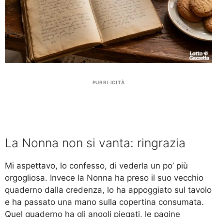
PUBBLICITÀ
La Nonna non si vanta: ringrazia
Mi aspettavo, lo confesso, di vederla un po’ più
orgogliosa. Invece la Nonna ha preso il suo vecchio
quaderno dalla credenza, lo ha appoggiato sul tavolo
e ha passato una mano sulla copertina consumata.
Quel quaderno ha gli angoli piegati, le pagine