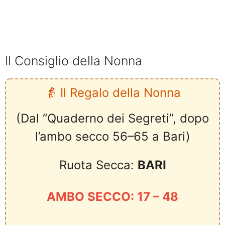
Il Consiglio della Nonna
👵 Il Regalo della Nonna
(Dal “Quaderno dei Segreti”, dopo
l’ambo secco 56–65 a Bari)
Ruota Secca:
BARI
AMBO SECCO: 17 – 48