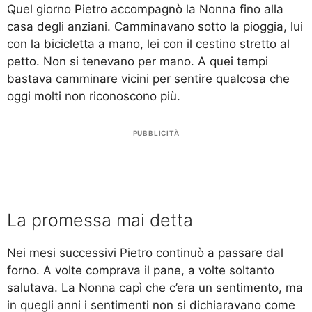
Quel giorno Pietro accompagnò la Nonna fino alla
casa degli anziani. Camminavano sotto la pioggia, lui
con la bicicletta a mano, lei con il cestino stretto al
petto. Non si tenevano per mano. A quei tempi
bastava camminare vicini per sentire qualcosa che
oggi molti non riconoscono più.
PUBBLICITÀ
La promessa mai detta
Nei mesi successivi Pietro continuò a passare dal
forno. A volte comprava il pane, a volte soltanto
salutava. La Nonna capì che c’era un sentimento, ma
in quegli anni i sentimenti non si dichiaravano come