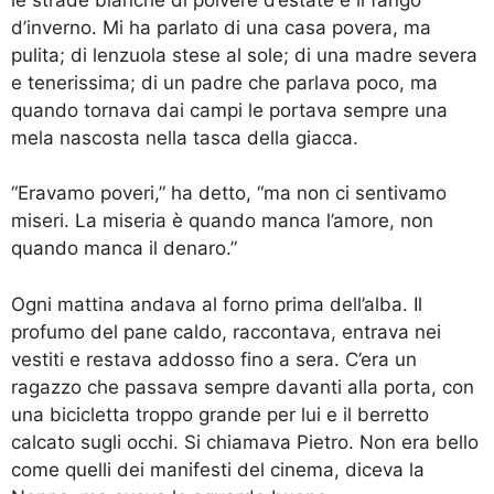
d’inverno. Mi ha parlato di una casa povera, ma
pulita; di lenzuola stese al sole; di una madre severa
e tenerissima; di un padre che parlava poco, ma
quando tornava dai campi le portava sempre una
mela nascosta nella tasca della giacca.
“Eravamo poveri,” ha detto, “ma non ci sentivamo
miseri. La miseria è quando manca l’amore, non
quando manca il denaro.”
Ogni mattina andava al forno prima dell’alba. Il
profumo del pane caldo, raccontava, entrava nei
vestiti e restava addosso fino a sera. C’era un
ragazzo che passava sempre davanti alla porta, con
una bicicletta troppo grande per lui e il berretto
calcato sugli occhi. Si chiamava Pietro. Non era bello
come quelli dei manifesti del cinema, diceva la