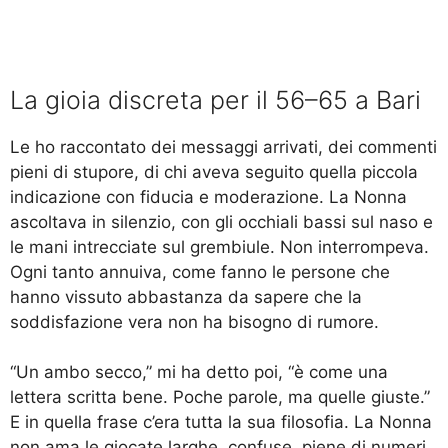
La gioia discreta per il 56–65 a Bari
Le ho raccontato dei messaggi arrivati, dei commenti
pieni di stupore, di chi aveva seguito quella piccola
indicazione con fiducia e moderazione. La Nonna
ascoltava in silenzio, con gli occhiali bassi sul naso e
le mani intrecciate sul grembiule. Non interrompeva.
Ogni tanto annuiva, come fanno le persone che
hanno vissuto abbastanza da sapere che la
soddisfazione vera non ha bisogno di rumore.
“Un ambo secco,” mi ha detto poi, “è come una
lettera scritta bene. Poche parole, ma quelle giuste.”
E in quella frase c’era tutta la sua filosofia. La Nonna
non ama le giocate larghe, confuse, piene di numeri