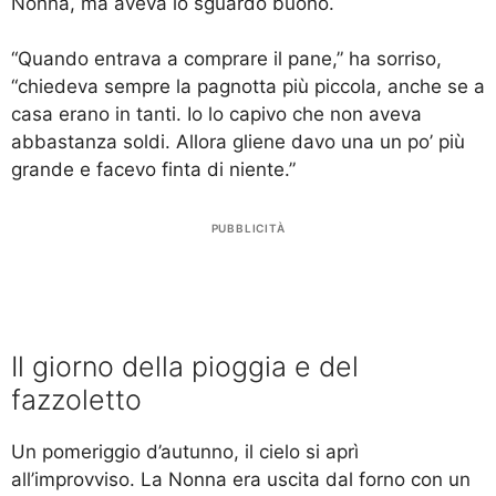
Nonna, ma aveva lo sguardo buono.
“Quando entrava a comprare il pane,” ha sorriso,
“chiedeva sempre la pagnotta più piccola, anche se a
casa erano in tanti. Io lo capivo che non aveva
abbastanza soldi. Allora gliene davo una un po’ più
grande e facevo finta di niente.”
PUBBLICITÀ
Il giorno della pioggia e del
fazzoletto
Un pomeriggio d’autunno, il cielo si aprì
all’improvviso. La Nonna era uscita dal forno con un