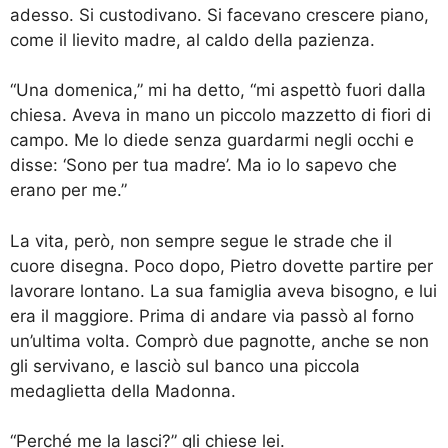
adesso. Si custodivano. Si facevano crescere piano,
come il lievito madre, al caldo della pazienza.
“Una domenica,” mi ha detto, “mi aspettò fuori dalla
chiesa. Aveva in mano un piccolo mazzetto di fiori di
campo. Me lo diede senza guardarmi negli occhi e
disse: ‘Sono per tua madre’. Ma io lo sapevo che
erano per me.”
La vita, però, non sempre segue le strade che il
cuore disegna. Poco dopo, Pietro dovette partire per
lavorare lontano. La sua famiglia aveva bisogno, e lui
era il maggiore. Prima di andare via passò al forno
un’ultima volta. Comprò due pagnotte, anche se non
gli servivano, e lasciò sul banco una piccola
medaglietta della Madonna.
“Perché me la lasci?” gli chiese lei.