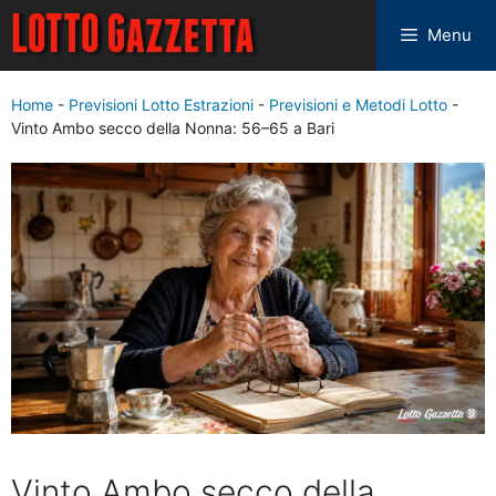
Menu
Home
-
Previsioni Lotto Estrazioni
-
Previsioni e Metodi Lotto
-
Vinto Ambo secco della Nonna: 56–65 a Bari
Vinto Ambo secco della