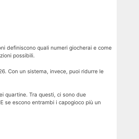
oni definiscono quali numeri giocherai e come
ioni possibili.
6. Con un sistema, invece, puoi ridurre le
ei quartine. Tra questi, ci sono due
. E se escono entrambi i capogioco più un