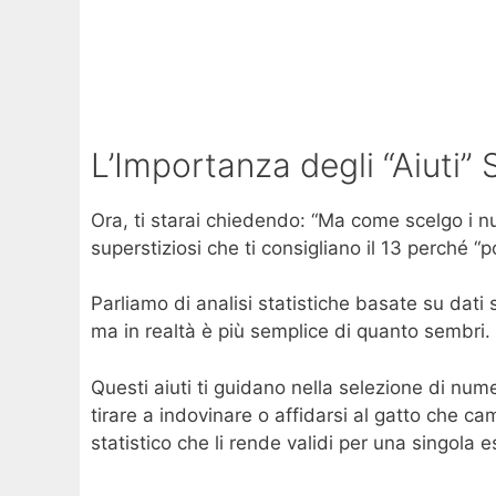
L’Importanza degli “Aiuti” S
Ora, ti starai chiedendo: “Ma come scelgo i nu
superstiziosi che ti consigliano il 13 perché “p
Parliamo di analisi statistiche basate su dati 
ma in realtà è più semplice di quanto sembri.
Questi aiuti ti guidano nella selezione di nu
tirare a indovinare o affidarsi al gatto che ca
statistico che li rende validi per una singola 