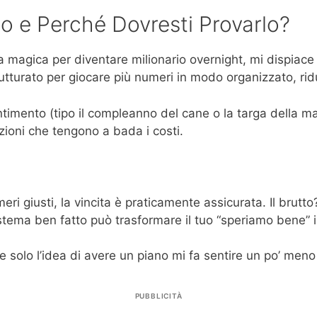
o e Perché Dovresti Provarlo?
 magica per diventare milionario overnight, mi dispiace 
tturato per giocare più numeri in modo organizzato, ridu
entimento (tipo il compleanno del cane o la targa della 
zioni che tengono a bada i costi.
meri giusti, la vincita è praticamente assicurata. Il brut
ema ben fatto può trasformare il tuo “speriamo bene” in
e solo l’idea di avere un piano mi fa sentire un po’ meno 
PUBBLICITÀ