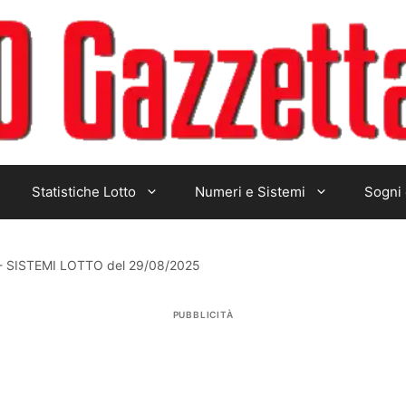
Statistiche Lotto
Numeri e Sistemi
Sogni 
-
SISTEMI LOTTO del 29/08/2025
PUBBLICITÀ