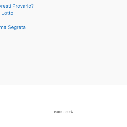
resti Provarlo?
 Lotto
Arma Segreta
PUBBLICITÀ