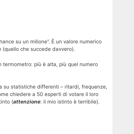
 chance su un milione”. È un valore numerico
le (quello che succede davvero).
n termometro: più è alta, più quel numero
su statistiche differenti – ritardi, frequenze,
me chiedere a 50 esperti di votare il loro
into (
attenzione
: il mio istinto è terribile).