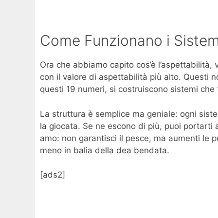
Come Funzionano i Sistemi 
Ora che abbiamo capito cos’è l’aspettabilità, 
con il valore di aspettabilità più alto. Questi
questi 19 numeri, si costruiscono sistemi che 
La struttura è semplice ma geniale: ogni sis
la giocata. Se ne escono di più, puoi portarti
amo: non garantisci il pesce, ma aumenti le pos
meno in balia della dea bendata.
[ads2]