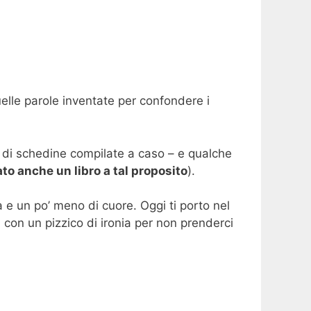
uelle parole inventate per confondere i
i di schedine compilate a caso – e qualche
tato anche un libro a tal proposito
).
a e un po’ meno di cuore. Oggi ti porto nel
 con un pizzico di ironia per non prenderci