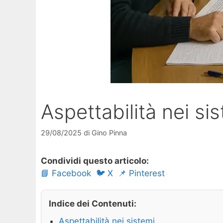
Aspettabilità nei s
29/08/2025
di
Gino Pinna
Condividi questo articolo:
📘 Facebook
🐦 X
📌 Pinterest
Indice dei Contenuti:
Aspettabilità nei sistemi