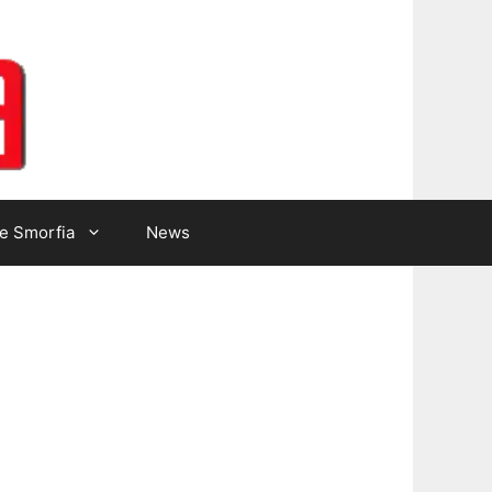
Lotto Gazzetta
e Smorfia
News