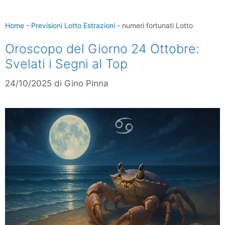
Home
-
Previsioni Lotto Estrazioni
-
numeri fortunati Lotto
Oroscopo del Giorno 24 Ottobre:
Svelati i Segni al Top
24/10/2025
di
Gino Pinna