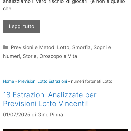
analizziamo il vero ‘rischio’ di giocarli (e non è quello
che …
Leggi tutto
Categorie
Previsioni e Metodi Lotto
,
Smorfia, Sogni e
Numeri
,
Storie, Oroscopo e Vita
Home
-
Previsioni Lotto Estrazioni
-
numeri fortunati Lotto
18 Estrazioni Analizzate per
Previsioni Lotto Vincenti!
01/07/2025
di
Gino Pinna