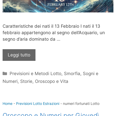
Caratteristiche dei nati il 13 Febbraio I nati il 13
febbraio appartengono al segno dell’Acquario, un
segno d’aria dominato da …
Leggi tutto
Categorie
Previsioni e Metodi Lotto
,
Smorfia, Sogni e
Numeri
,
Storie, Oroscopo e Vita
Home
-
Previsioni Lotto Estrazioni
-
numeri fortunati Lotto
Oroscopo e Numeri per Giovedì