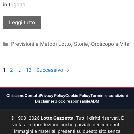
in trigono …
Leggi tutto
Categorie
Previsioni e Metodi Lotto
,
Storie, Oroscopo e Vita
Pagina
Pagina
Pagina
1
2
…
13
Successivo
→
Chi siamo
Contatti
Privacy Policy
Cookie Policy
Termini e condizioni
Disclaimer
Gioco responsabile
ADM
© 1993–2026
Lotto Gazzetta
. Tutti i diritti riservati. È
vietata la riproduzione anche parziale dei contenuti,
immagini e materiali presenti su questo sito senza