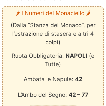
🌶️ I Numeri del Monaciello 🌶️
(Dalla “Stanza del Monaco”, per
l’estrazione di stasera e altri 4
colpi)
Ruota Obbligatoria:
NAPOLI
(e
Tutte)
Ambata ‘e Napule:
42
L’Ambo del Segno:
42 – 77