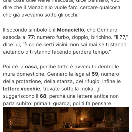
una cosa utile viene nascosta, dice Gennaro, vuol
dire che il Monaciello vuole farci cercare qualcosa
che già avevamo sotto gli occhi.
Il secondo simbolo è il
Monaciello
, che Gennaro
associa al
77
: numero furbo, doppio, birichino. “Il 77,”
dice lui, “è come certi vicini: non sai mai se ti stanno
aiutando o ti stanno facendo perdere tempo.”
Poi c’è la
casa
, perché tutto è avvenuto dentro le
mura domestiche. Gennaro la lega al
59
, numero
della protezione, della stanza, del rifugio. Infine le
lettere vecchie
, trovate sotto la moka, gli
suggeriscono il
68
, perché una lettera antica non
parla subito: prima ti guarda, poi ti fa pensare.