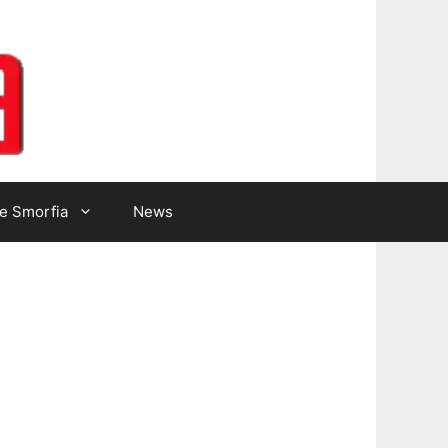
Lotto Gazzetta
e Smorfia
News