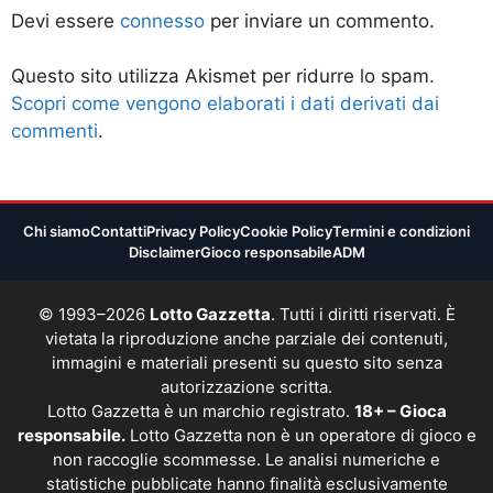
Devi essere
connesso
per inviare un commento.
Questo sito utilizza Akismet per ridurre lo spam.
Scopri come vengono elaborati i dati derivati dai
commenti
.
Chi siamo
Contatti
Privacy Policy
Cookie Policy
Termini e condizioni
Disclaimer
Gioco responsabile
ADM
© 1993–2026
Lotto Gazzetta
. Tutti i diritti riservati. È
vietata la riproduzione anche parziale dei contenuti,
immagini e materiali presenti su questo sito senza
autorizzazione scritta.
Lotto Gazzetta è un marchio registrato.
18+ – Gioca
responsabile.
Lotto Gazzetta non è un operatore di gioco e
non raccoglie scommesse. Le analisi numeriche e
statistiche pubblicate hanno finalità esclusivamente