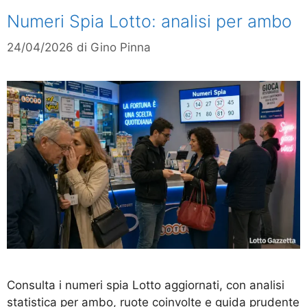
Numeri Spia Lotto: analisi per ambo
24/04/2026
di
Gino Pinna
Consulta i numeri spia Lotto aggiornati, con analisi
statistica per ambo, ruote coinvolte e guida prudente