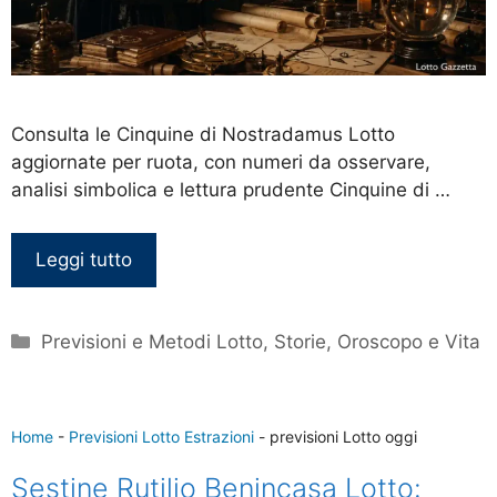
Consulta le Cinquine di Nostradamus Lotto
aggiornate per ruota, con numeri da osservare,
analisi simbolica e lettura prudente Cinquine di …
Leggi tutto
Categorie
Previsioni e Metodi Lotto
,
Storie, Oroscopo e Vita
Home
-
Previsioni Lotto Estrazioni
-
previsioni Lotto oggi
Sestine Rutilio Benincasa Lotto: