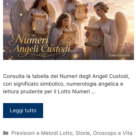
Consulta la tabella dei Numeri degli Angeli Custodi,
con significato simbolico, numerologia angelica e
lettura prudente per il Lotto Numeri …
Leggi tutto
Categorie
Previsioni e Metodi Lotto
,
Storie, Oroscopo e Vita