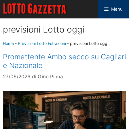
Menu
previsioni Lotto oggi
Home
-
Previsioni Lotto Estrazioni
-
previsioni Lotto oggi
Promettente Ambo secco su Cagliari
e Nazionale
27/06/2026
di
Gino Pinna