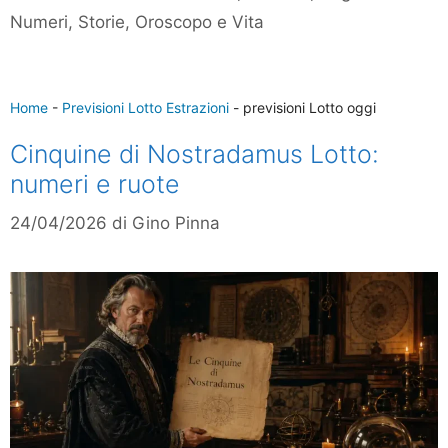
Numeri
,
Storie, Oroscopo e Vita
Home
-
Previsioni Lotto Estrazioni
-
previsioni Lotto oggi
Cinquine di Nostradamus Lotto:
numeri e ruote
24/04/2026
di
Gino Pinna