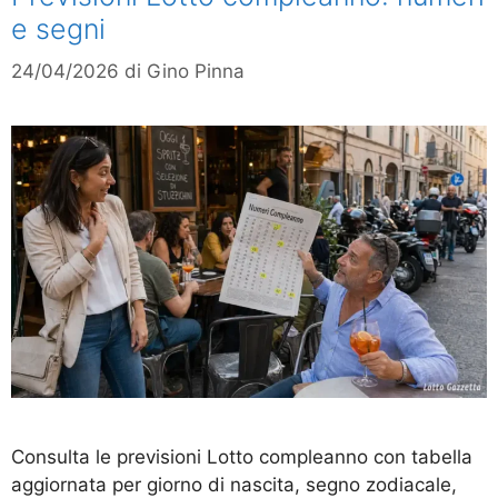
e segni
24/04/2026
di
Gino Pinna
Consulta le previsioni Lotto compleanno con tabella
aggiornata per giorno di nascita, segno zodiacale,