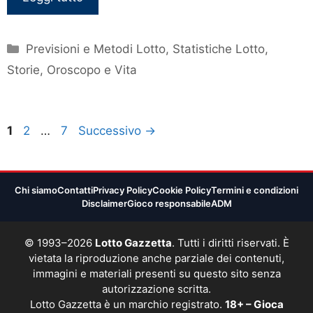
Categorie
Previsioni e Metodi Lotto
,
Statistiche Lotto
,
Storie, Oroscopo e Vita
Pagina
Pagina
Pagina
1
2
…
7
Successivo
→
Chi siamo
Contatti
Privacy Policy
Cookie Policy
Termini e condizioni
Disclaimer
Gioco responsabile
ADM
© 1993–2026
Lotto Gazzetta
. Tutti i diritti riservati. È
vietata la riproduzione anche parziale dei contenuti,
immagini e materiali presenti su questo sito senza
autorizzazione scritta.
Lotto Gazzetta è un marchio registrato.
18+ – Gioca