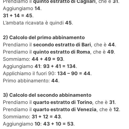
Prendiamo il
quinto estratto di Cagliari
, che è
31
.
Aggiungiamo
14
.
31 + 14 = 45
.
L’ambata ricavata è quindi
45
.
2) Calcolo del primo abbinamento
Prendiamo il
secondo estratto di Bari
, che è
44
.
Prendiamo il
quinto estratto di Roma
, che è
49
.
Sommiamo:
44 + 49 = 93
.
Aggiungiamo
41
:
93 + 41 = 134
.
Applichiamo il fuori 90:
134 – 90 = 44
.
Primo abbinamento:
44
.
3) Calcolo del secondo abbinamento
Prendiamo il
quarto estratto di Torino
, che è
31
.
Prendiamo il
quarto estratto di Venezia
, che è
12
.
Sommiamo:
31 + 12 = 43
.
Aggiungiamo
10
:
43 + 10 = 53
.