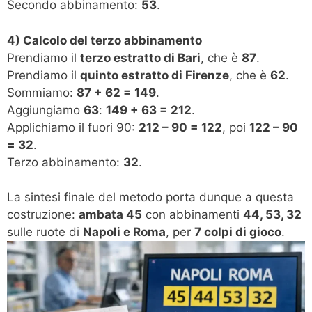
Secondo abbinamento:
53
.
4) Calcolo del terzo abbinamento
Prendiamo il
terzo estratto di Bari
, che è
87
.
Prendiamo il
quinto estratto di Firenze
, che è
62
.
Sommiamo:
87 + 62 = 149
.
Aggiungiamo
63
:
149 + 63 = 212
.
Applichiamo il fuori 90:
212 – 90 = 122
, poi
122 – 90
= 32
.
Terzo abbinamento:
32
.
La sintesi finale del metodo porta dunque a questa
costruzione:
ambata 45
con abbinamenti
44, 53, 32
sulle ruote di
Napoli e Roma
, per
7 colpi di gioco
.