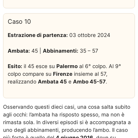
Caso 10
Estrazione di partenza:
03 ottobre 2024
Ambata:
45 |
Abbinamenti:
35 – 57
Esito:
il 45 esce su
Palermo
al 6° colpo. Al 9°
colpo compare su
Firenze
insieme al 57,
realizzando
Ambata 45
e
Ambo 45-57
.
Osservando questi dieci casi, una cosa salta subito
agli occhi: l’ambata ha risposto spesso, ma non è
rimasta sola. In diversi episodi si è accompagnata a
uno degli abbinamenti, producendo l’ambo. Il caso
più forte è quello del
4 giugno 2016
, dove su