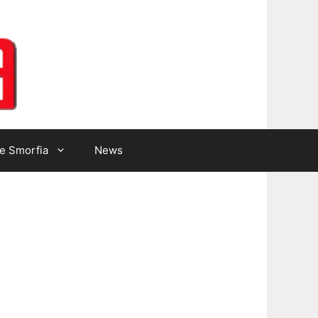
Lotto Gazzetta
e Smorfia
News