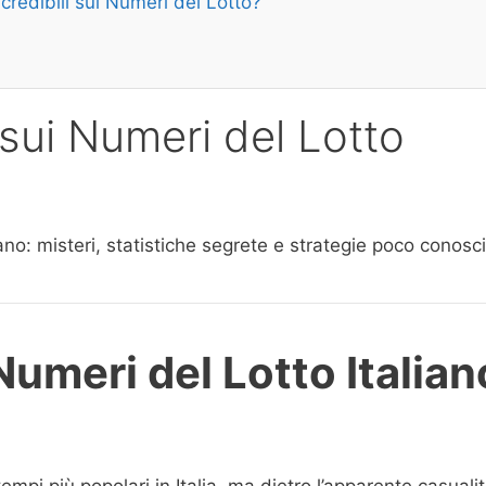
redibili sui Numeri del Lotto?
i sui Numeri del Lotto
iano: misteri, statistiche segrete e strategie poco conosc
Numeri del Lotto Italian
i più popolari in Italia, ma dietro l’apparente casualit