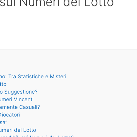
i sui Numeri del Lotto
no: Tra Statistiche e Misteri
tto
à o Suggestione?
umeri Vincenti
eramente Casuali?
Giocatori
osa”
umeri del Lotto