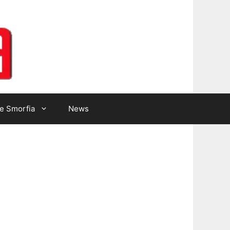
Lotto Gazzetta
e Smorfia
News