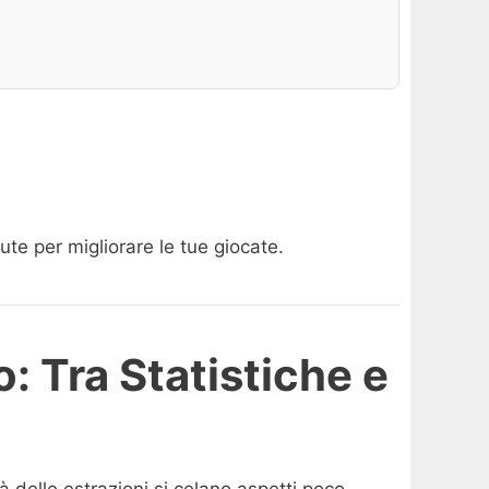
iute per migliorare le tue giocate.
o: Tra Statistiche e
à delle estrazioni si celano aspetti poco