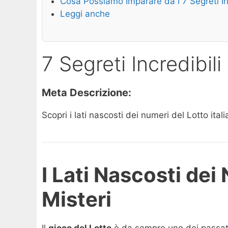
Cosa Possiamo Imparare da i 7 Segreti Inc
Leggi anche
7 Segreti Incredibil
Meta Descrizione:
Scopri i lati nascosti dei numeri del Lotto ital
I Lati Nascosti dei 
Misteri
Il
gioco del Lotto
è da sempre uno dei passatemp