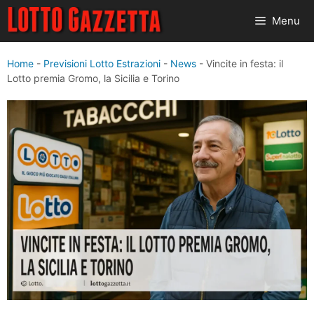
Vai
Menu
al
contenuto
Home
-
Previsioni Lotto Estrazioni
-
News
-
Vincite in festa: il
Lotto premia Gromo, la Sicilia e Torino