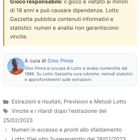
Gioco responsabile:
il gioco è vietato ai minori
di 18 anni e può causare dipendenza. Lotto
Gazzetta pubblica contenuti informativi e
statistici: numeri e analisi non garantiscono
vincite.
A cura di
Gino Pinna
Gino Pinna si occupa di Lotto e analisi numeriche dal
1989. Su Lotto Gazzetta cura rubriche, metodi statistici
e approfondimenti sulle estrazioni.
Categorie
Estrazioni e risultati
,
Previsioni e Metodi Lotto
Tag
Vincite e i ritardi dopo l'estrazione del
25/02/2023
Numeri in eccesso e pronti allo sfaldamento
Lotto 10eLotto Superenalotto del 28/02/2023