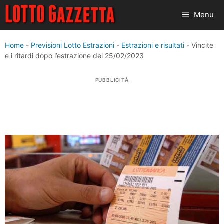
Vai
Menu
al
contenuto
Home
-
Previsioni Lotto Estrazioni
-
Estrazioni e risultati
-
Vincite
e i ritardi dopo l’estrazione del 25/02/2023
PUBBLICITÀ