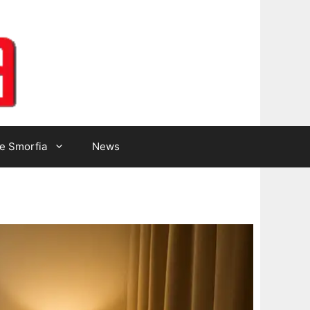
Lotto Gazzetta
e Smorfia
News