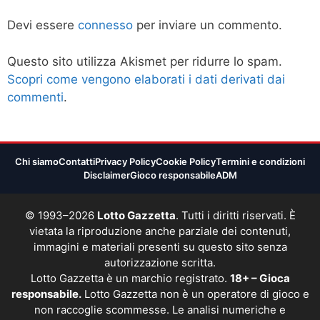
Devi essere
connesso
per inviare un commento.
Questo sito utilizza Akismet per ridurre lo spam.
Scopri come vengono elaborati i dati derivati dai
commenti
.
Chi siamo
Contatti
Privacy Policy
Cookie Policy
Termini e condizioni
Disclaimer
Gioco responsabile
ADM
© 1993–2026
Lotto Gazzetta
. Tutti i diritti riservati. È
vietata la riproduzione anche parziale dei contenuti,
immagini e materiali presenti su questo sito senza
autorizzazione scritta.
Lotto Gazzetta è un marchio registrato.
18+ – Gioca
responsabile.
Lotto Gazzetta non è un operatore di gioco e
non raccoglie scommesse. Le analisi numeriche e