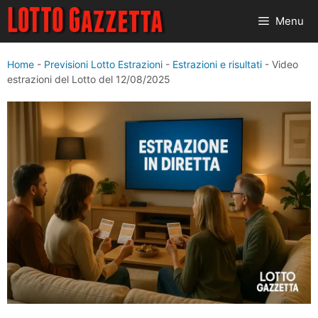
Vai
Menu
al
contenuto
Home
-
Previsioni Lotto Estrazioni
-
Estrazioni e risultati
-
Video
estrazioni del Lotto del 12/08/2025