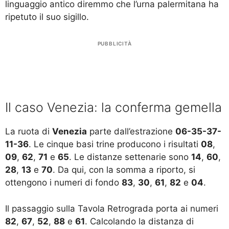
linguaggio antico diremmo che l’urna palermitana ha
ripetuto il suo sigillo.
PUBBLICITÀ
Il caso Venezia: la conferma gemella
La ruota di
Venezia
parte dall’estrazione
06-35-37-
11-36
. Le cinque basi trine producono i risultati
08
,
09
,
62
,
71
e
65
. Le distanze settenarie sono
14
,
60
,
28
,
13
e
70
. Da qui, con la somma a riporto, si
ottengono i numeri di fondo
83
,
30
,
61
,
82
e
04
.
Il passaggio sulla Tavola Retrograda porta ai numeri
82
,
67
,
52
,
88
e
61
. Calcolando la distanza di