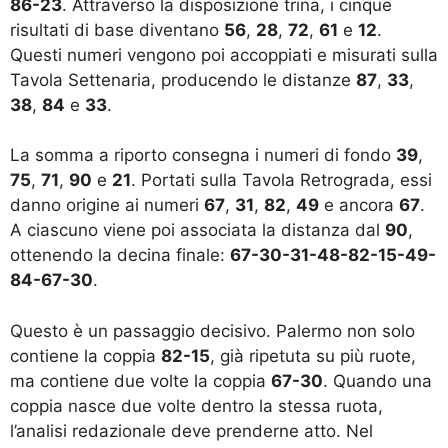
86-23
. Attraverso la disposizione trina, i cinque
risultati di base diventano
56
,
28
,
72
,
61
e
12
.
Questi numeri vengono poi accoppiati e misurati sulla
Tavola Settenaria, producendo le distanze
87
,
33
,
38
,
84
e
33
.
La somma a riporto consegna i numeri di fondo
39
,
75
,
71
,
90
e
21
. Portati sulla Tavola Retrograda, essi
danno origine ai numeri
67
,
31
,
82
,
49
e ancora
67
.
A ciascuno viene poi associata la distanza dal
90
,
ottenendo la decina finale:
67-30-31-48-82-15-49-
84-67-30
.
Questo è un passaggio decisivo. Palermo non solo
contiene la coppia
82-15
, già ripetuta su più ruote,
ma contiene due volte la coppia
67-30
. Quando una
coppia nasce due volte dentro la stessa ruota,
l’analisi redazionale deve prenderne atto. Nel