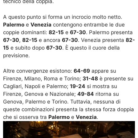
tecnico della coppia.
A questo punto si forma un incrocio molto netto.
Palermo
e
Venezia
contengono entrambe le due
coppie dominanti:
82-15
e
67-30
. Palermo presenta
67-30
,
82-15
e ancora
67-30
. Venezia presenta
82-
15
e subito dopo
67-30
. È questo il cuore della
previsione.
Altre convergenze esistono:
64-69
appare su
Firenze, Milano, Roma e Torino;
31-48
è presente su
Cagliari, Napoli e Palermo;
19-24
si mostra su
Firenze, Genova e Nazionale;
49-84
ritorna su
Genova, Palermo e Torino. Tuttavia, nessuna di
queste combinazioni presenta la stessa forza doppia
che si osserva tra
Palermo
e
Venezia
.