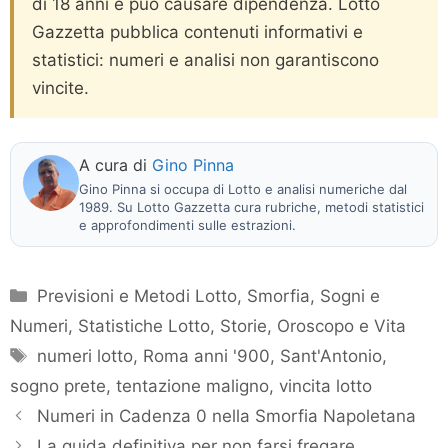
di 18 anni e può causare dipendenza. Lotto
Gazzetta pubblica contenuti informativi e
statistici: numeri e analisi non garantiscono
vincite.
A cura di
Gino Pinna
Gino Pinna si occupa di Lotto e analisi numeriche dal
1989. Su Lotto Gazzetta cura rubriche, metodi statistici
e approfondimenti sulle estrazioni.
Categorie
Previsioni e Metodi Lotto
,
Smorfia, Sogni e
Numeri
,
Statistiche Lotto
,
Storie, Oroscopo e Vita
Tag
numeri lotto
,
Roma anni '900
,
Sant'Antonio
,
sogno prete
,
tentazione maligno
,
vincita lotto
Numeri in Cadenza 0 nella Smorfia Napoletana
La guida definitiva per non farsi fregare