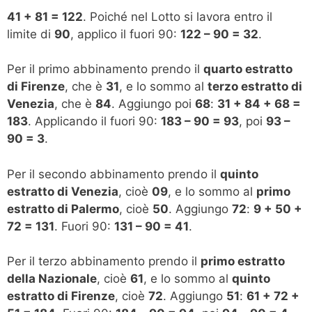
41 + 81 = 122
. Poiché nel Lotto si lavora entro il
limite di
90
, applico il fuori 90:
122 – 90 = 32
.
Per il primo abbinamento prendo il
quarto estratto
di Firenze
, che è
31
, e lo sommo al
terzo estratto di
Venezia
, che è
84
. Aggiungo poi
68
:
31 + 84 + 68 =
183
. Applicando il fuori 90:
183 – 90 = 93
, poi
93 –
90 = 3
.
Per il secondo abbinamento prendo il
quinto
estratto di Venezia
, cioè
09
, e lo sommo al
primo
estratto di Palermo
, cioè
50
. Aggiungo
72
:
9 + 50 +
72 = 131
. Fuori 90:
131 – 90 = 41
.
Per il terzo abbinamento prendo il
primo estratto
della Nazionale
, cioè
61
, e lo sommo al
quinto
estratto di Firenze
, cioè
72
. Aggiungo
51
:
61 + 72 +