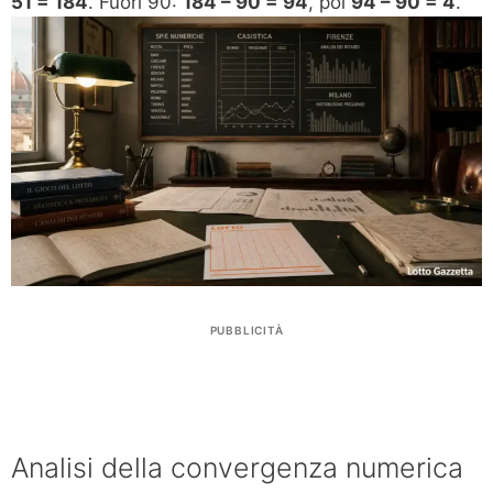
51 = 184
. Fuori 90:
184 – 90 = 94
, poi
94 – 90 = 4
.
PUBBLICITÀ
Analisi della convergenza numerica