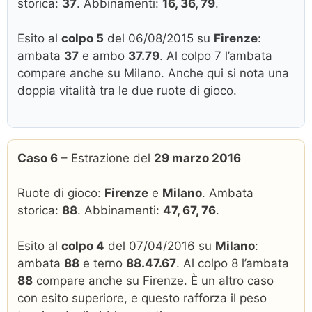
storica:
37
. Abbinamenti:
16, 36, 79
.
Esito al
colpo 5
del 06/08/2015 su
Firenze
:
ambata
37
e ambo
37.79
. Al colpo 7 l’ambata
compare anche su Milano. Anche qui si nota una
doppia vitalità tra le due ruote di gioco.
Caso 6
– Estrazione del
29 marzo 2016
Ruote di gioco:
Firenze
e
Milano
. Ambata
storica:
88
. Abbinamenti:
47, 67, 76
.
Esito al
colpo 4
del 07/04/2016 su
Milano
:
ambata
88
e terno
88.47.67
. Al colpo 8 l’ambata
88
compare anche su Firenze. È un altro caso
con esito superiore, e questo rafforza il peso