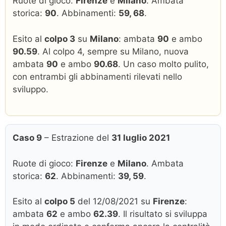
Ruote di gioco:
Firenze
e
Milano
. Ambata
storica:
90
. Abbinamenti:
59, 68
.
Esito al
colpo 3
su
Milano
: ambata
90
e ambo
90.59
. Al colpo 4, sempre su Milano, nuova
ambata
90
e ambo
90.68
. Un caso molto pulito,
con entrambi gli abbinamenti rilevati nello
sviluppo.
Caso 9
– Estrazione del
31 luglio 2021
Ruote di gioco:
Firenze
e
Milano
. Ambata
storica:
62
. Abbinamenti:
39, 59
.
Esito al
colpo 5
del 12/08/2021 su
Firenze
:
ambata
62
e ambo
62.39
. Il risultato si sviluppa