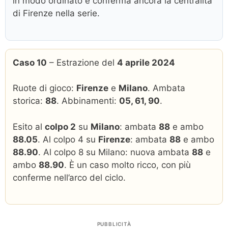
in modo ordinato e conferma ancora la centralità
di Firenze nella serie.
Caso 10
– Estrazione del
4 aprile 2024
Ruote di gioco:
Firenze
e
Milano
. Ambata
storica:
88
. Abbinamenti:
05, 61, 90
.
Esito al
colpo 2
su
Milano
: ambata
88
e ambo
88.05
. Al colpo 4 su
Firenze
: ambata
88
e ambo
88.90
. Al colpo 8 su Milano: nuova ambata
88
e
ambo
88.90
. È un caso molto ricco, con più
conferme nell’arco del ciclo.
PUBBLICITÀ