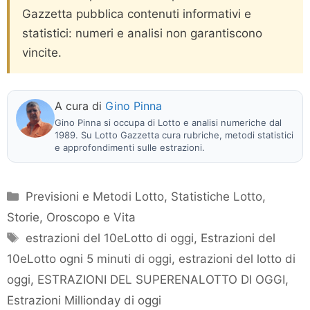
Gazzetta pubblica contenuti informativi e
statistici: numeri e analisi non garantiscono
vincite.
A cura di
Gino Pinna
Gino Pinna si occupa di Lotto e analisi numeriche dal
1989. Su Lotto Gazzetta cura rubriche, metodi statistici
e approfondimenti sulle estrazioni.
Categorie
Previsioni e Metodi Lotto
,
Statistiche Lotto
,
Storie, Oroscopo e Vita
Tag
estrazioni del 10eLotto di oggi
,
Estrazioni del
10eLotto ogni 5 minuti di oggi
,
estrazioni del lotto di
oggi
,
ESTRAZIONI DEL SUPERENALOTTO DI OGGI
,
Estrazioni Millionday di oggi