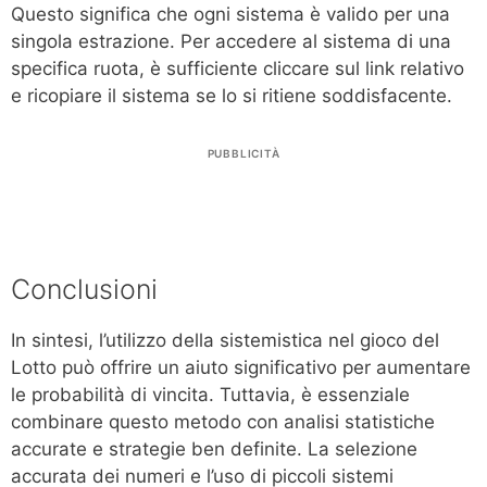
Questo significa che ogni sistema è valido per una
singola estrazione. Per accedere al sistema di una
specifica ruota, è sufficiente cliccare sul link relativo
e ricopiare il sistema se lo si ritiene soddisfacente.
PUBBLICITÀ
Conclusioni
In sintesi, l’utilizzo della sistemistica nel gioco del
Lotto può offrire un aiuto significativo per aumentare
le probabilità di vincita. Tuttavia, è essenziale
combinare questo metodo con analisi statistiche
accurate e strategie ben definite. La selezione
accurata dei numeri e l’uso di piccoli sistemi