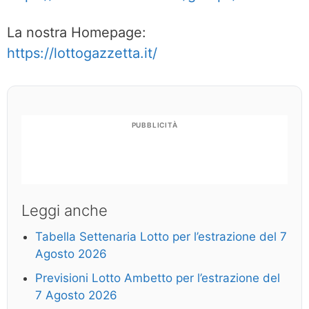
La nostra Homepage:
https://lottogazzetta.it/
PUBBLICITÀ
Leggi anche
Tabella Settenaria Lotto per l’estrazione del 7
Agosto 2026
Previsioni Lotto Ambetto per l’estrazione del
7 Agosto 2026