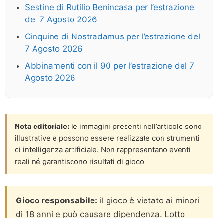
Sestine di Rutilio Benincasa per l’estrazione
del 7 Agosto 2026
Cinquine di Nostradamus per l’estrazione del
7 Agosto 2026
Abbinamenti con il 90 per l’estrazione del 7
Agosto 2026
Nota editoriale:
le immagini presenti nell’articolo sono
illustrative e possono essere realizzate con strumenti
di intelligenza artificiale. Non rappresentano eventi
reali né garantiscono risultati di gioco.
Gioco responsabile:
il gioco è vietato ai minori
di 18 anni e può causare dipendenza. Lotto