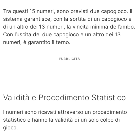
Tra questi 15 numeri, sono previsti due capogioco. Il
sistema garantisce, con la sortita di un capogioco e
di un altro dei 13 numeri, la vincita minima dell’ambo.
Con l’uscita dei due capogioco e un altro dei 13
numeri, è garantito il terno.
PUBBLICITÀ
Validità e Procedimento Statistico
I numeri sono ricavati attraverso un procedimento
statistico e hanno la validità di un solo colpo di
gioco.