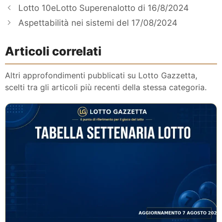
Lotto 10eLotto Superenalotto di 16/8/2024
Aspettabilità nei sistemi del 17/08/2024
Articoli correlati
Altri approfondimenti pubblicati su Lotto Gazzetta,
scelti tra gli articoli più recenti della stessa categoria.