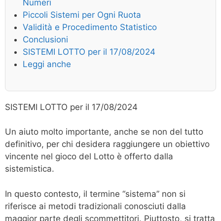
Numeri
Piccoli Sistemi per Ogni Ruota
Validità e Procedimento Statistico
Conclusioni
SISTEMI LOTTO per il 17/08/2024
Leggi anche
SISTEMI LOTTO per il 17/08/2024
Un aiuto molto importante, anche se non del tutto
definitivo, per chi desidera raggiungere un obiettivo
vincente nel gioco del Lotto è offerto dalla
sistemistica.
In questo contesto, il termine “sistema” non si
riferisce ai metodi tradizionali conosciuti dalla
maggior parte degli scommettitori. Piuttosto, si tratta