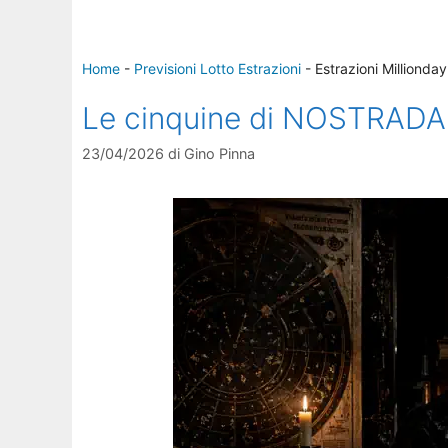
Home
-
Previsioni Lotto Estrazioni
-
Estrazioni Millionday
Le cinquine di NOSTRAD
23/04/2026
di
Gino Pinna