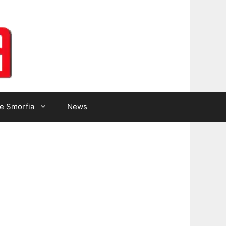
Lotto Gazzetta
e Smorfia
News