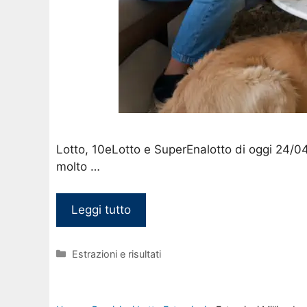
Lotto, 10eLotto e SuperEnalotto di oggi 24/0
molto …
Leggi tutto
Categorie
Estrazioni e risultati