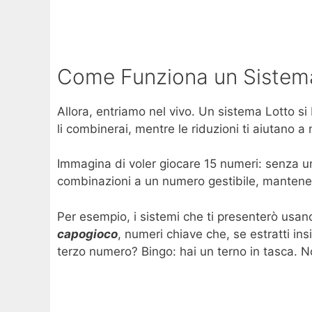
Come Funziona un Sistema
Allora, entriamo nel vivo. Un sistema Lotto si
li combinerai, mentre le riduzioni ti aiutano a
Immagina di voler giocare 15 numeri: senza un
combinazioni a un numero gestibile, mante
Per esempio, i sistemi che ti presenterò usano
capogioco
, numeri chiave che, se estratti i
terzo numero? Bingo: hai un terno in tasca. 