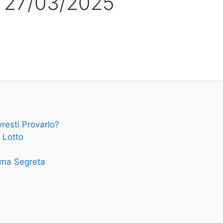
 27/03/2025
resti Provarlo?
 Lotto
Arma Segreta