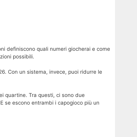
oni definiscono quali numeri giocherai e come
ioni possibili.
6. Con un sistema, invece, puoi ridurre le
ei quartine. Tra questi, ci sono due
. E se escono entrambi i capogioco più un