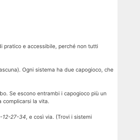
 pratico e accessibile, perché non tutti
 ciascuna). Ogni sistema ha due capogioco, che
mbo. Se escono entrambi i capogioco più un
 complicarsi la vita.
 5-12-27-34
, e così via. (Trovi i sistemi