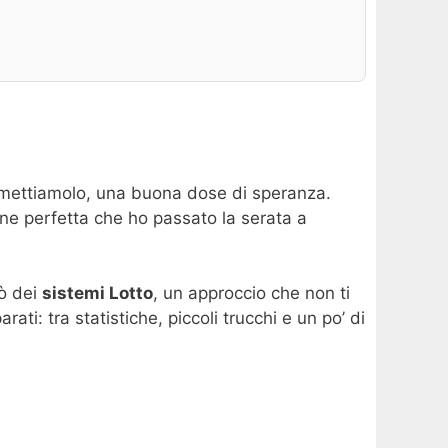
 ammettiamolo, una buona dose di speranza.
one perfetta che ho passato la serata a
rò dei
sistemi Lotto
, un approccio che non ti
ti: tra statistiche, piccoli trucchi e un po’ di