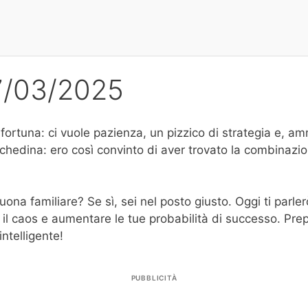
27/03/2025
 fortuna: ci vuole pazienza, un pizzico di strategia e,
chedina: ero così convinto di aver trovato la combinazi
ona familiare? Se sì, sei nel posto giusto. Oggi ti parle
l caos e aumentare le tue probabilità di successo. Prepara
intelligente!
PUBBLICITÀ