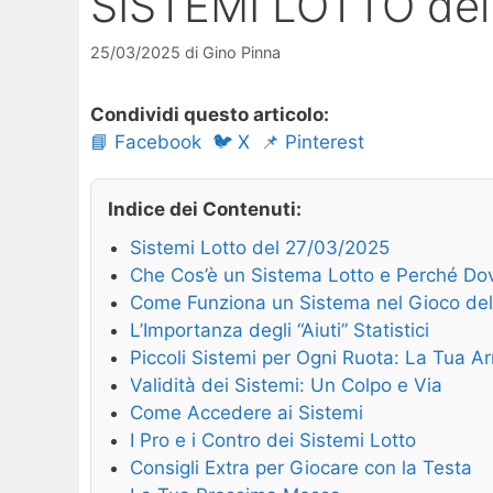
SISTEMI LOTTO del
25/03/2025
di
Gino Pinna
Condividi questo articolo:
📘 Facebook
🐦 X
📌 Pinterest
Indice dei Contenuti:
Sistemi Lotto del 27/03/2025
Che Cos’è un Sistema Lotto e Perché Dov
Come Funziona un Sistema nel Gioco del
L’Importanza degli “Aiuti” Statistici
Piccoli Sistemi per Ogni Ruota: La Tua 
Validità dei Sistemi: Un Colpo e Via
Come Accedere ai Sistemi
I Pro e i Contro dei Sistemi Lotto
Consigli Extra per Giocare con la Testa