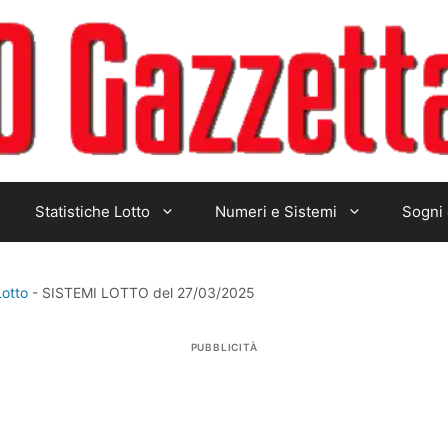
Statistiche Lotto
Numeri e Sistemi
Sogni 
Lotto
-
SISTEMI LOTTO del 27/03/2025
PUBBLICITÀ