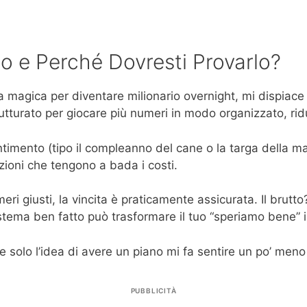
o e Perché Dovresti Provarlo?
 magica per diventare milionario overnight, mi dispiace 
tturato per giocare più numeri in modo organizzato, ridu
entimento (tipo il compleanno del cane o la targa della 
zioni che tengono a bada i costi.
meri giusti, la vincita è praticamente assicurata. Il brut
ema ben fatto può trasformare il tuo “speriamo bene” in
e solo l’idea di avere un piano mi fa sentire un po’ meno 
PUBBLICITÀ