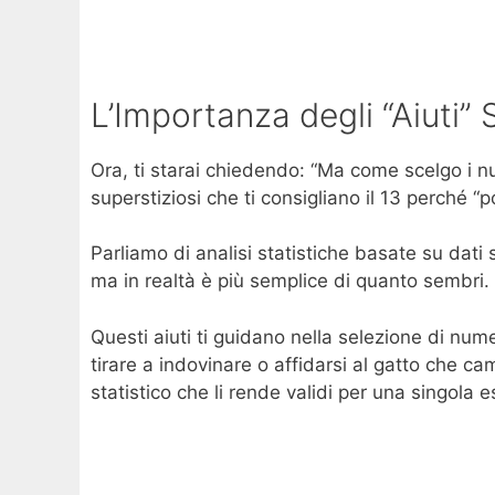
L’Importanza degli “Aiuti” S
Ora, ti starai chiedendo: “Ma come scelgo i nu
superstiziosi che ti consigliano il 13 perché “p
Parliamo di analisi statistiche basate su dati 
ma in realtà è più semplice di quanto sembri.
Questi aiuti ti guidano nella selezione di nu
tirare a indovinare o affidarsi al gatto che ca
statistico che li rende validi per una singola 