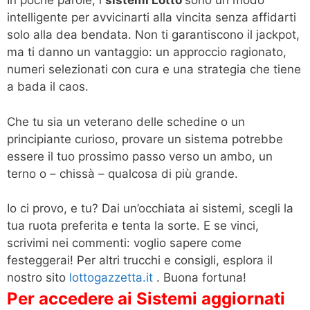
In poche parole, i
sistemi Lotto
sono un modo
intelligente per avvicinarti alla vincita senza affidarti
solo alla dea bendata. Non ti garantiscono il jackpot,
ma ti danno un vantaggio: un approccio ragionato,
numeri selezionati con cura e una strategia che tiene
a bada il caos.
Che tu sia un veterano delle schedine o un
principiante curioso, provare un sistema potrebbe
essere il tuo prossimo passo verso un ambo, un
terno o – chissà – qualcosa di più grande.
Io ci provo, e tu? Dai un’occhiata ai sistemi, scegli la
tua ruota preferita e tenta la sorte. E se vinci,
scrivimi nei commenti: voglio sapere come
festeggerai! Per altri trucchi e consigli, esplora il
nostro sito
lottogazzetta.it
. Buona fortuna!
Per accedere ai Sistemi aggiornati