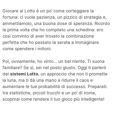
Giocare al Lotto è un po’ come corteggiare la
fortuna: ci vuole pazienza, un pizzico di strategia e,
ammettiamolo, una buona dose di speranza. Ricordo
la prima volta che ho compilato una schedina: ero
così convinto di aver trovato la combinazione
perfetta che ho passato la serata a immaginare
come spendere i milioni.
Poi, ovviamente, ho vinto… un bel niente. Ti suona
familiare? Se sì, sei nel posto giusto. Oggi ti parlerò
dei
sistemi Lotto
, un approccio che non ti promette
la luna, ma ti dà una mano a ridurre il caos e
aumentare le tue probabilità di successo. Preparati:
tra statistiche, piccoli trucchi e un po’ di ironia,
scoprirai come rendere il tuo gioco più intelligente!