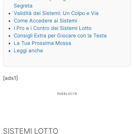
Segreta
Validità dei Sistemi: Un Colpo e Via
Come Accedere ai Sistemi
I Pro e i Contro dei Sistemi Lotto
Consigli Extra per Giocare con la Testa
La Tua Prossima Mossa
Leggi anche
[ads1]
PUBBLICITÀ
SISTEMI LOTTO