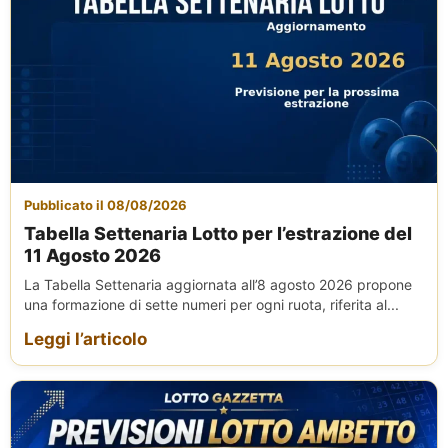
Pubblicato il 08/08/2026
Tabella Settenaria Lotto per l’estrazione del
11 Agosto 2026
La Tabella Settenaria aggiornata all’8 agosto 2026 propone
una formazione di sette numeri per ogni ruota, riferita al...
Leggi l’articolo