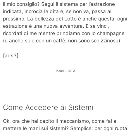
Il mio consiglio? Segui il sistema per l’estrazione
indicata, incrocia le dita e, se non va, passa al
prossimo. La bellezza del Lotto è anche questa: ogni
estrazione è una nuova avventura. E se vinci,
ricordati di me mentre brindiamo con lo champagne
(o anche solo con un caffè, non sono schizzinoso).
[ads3]
PUBBLICITÀ
Come Accedere ai Sistemi
Ok, ora che hai capito il meccanismo, come fai a
mettere le mani sui sistemi? Semplice: per ogni ruota