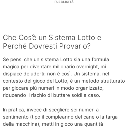
PUBBLICITÀ
Che Cos’è un Sistema Lotto e
Perché Dovresti Provarlo?
Se pensi che un sistema Lotto sia una formula
magica per diventare milionario overnight, mi
dispiace deluderti: non è così. Un sistema, nel
contesto del gioco del Lotto, è un metodo strutturato
per giocare più numeri in modo organizzato,
riducendo il rischio di buttare soldi a caso.
In pratica, invece di scegliere sei numeri a
sentimento (tipo il compleanno del cane o la targa
della macchina), metti in gioco una quantità