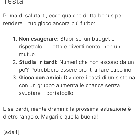
Testa
Prima di salutarti, ecco qualche dritta bonus per
rendere il tuo gioco ancora più furbo:
Non esagerare:
Stabilisci un budget e
rispettalo. Il Lotto è divertimento, non un
mutuo.
Studia i ritardi:
Numeri che non escono da un
po’? Potrebbero essere pronti a fare capolino.
Gioca con amici:
Dividere i costi di un sistema
con un gruppo aumenta le chance senza
svuotare il portafoglio.
E se perdi, niente drammi: la prossima estrazione è
dietro l’angolo. Magari è quella buona!
[ads4]