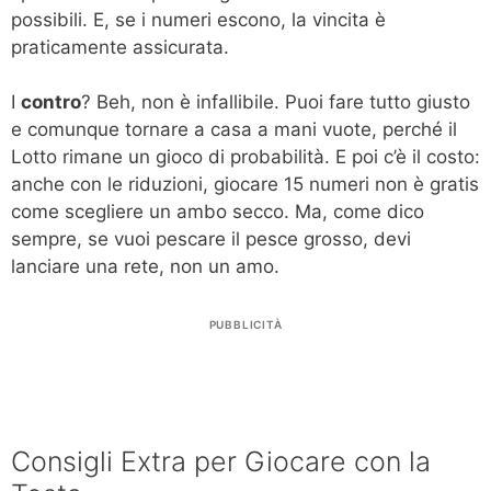
possibili. E, se i numeri escono, la vincita è
praticamente assicurata.
I
contro
? Beh, non è infallibile. Puoi fare tutto giusto
e comunque tornare a casa a mani vuote, perché il
Lotto rimane un gioco di probabilità. E poi c’è il costo:
anche con le riduzioni, giocare 15 numeri non è gratis
come scegliere un ambo secco. Ma, come dico
sempre, se vuoi pescare il pesce grosso, devi
lanciare una rete, non un amo.
PUBBLICITÀ
Consigli Extra per Giocare con la