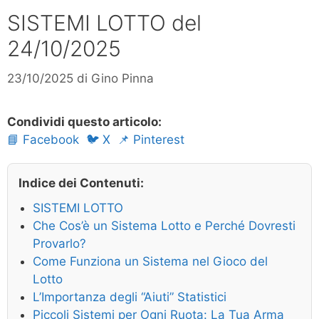
SISTEMI LOTTO del
24/10/2025
23/10/2025
di
Gino Pinna
Condividi questo articolo:
📘 Facebook
🐦 X
📌 Pinterest
Indice dei Contenuti:
SISTEMI LOTTO
Che Cos’è un Sistema Lotto e Perché Dovresti
Provarlo?
Come Funziona un Sistema nel Gioco del
Lotto
L’Importanza degli “Aiuti” Statistici
Piccoli Sistemi per Ogni Ruota: La Tua Arma