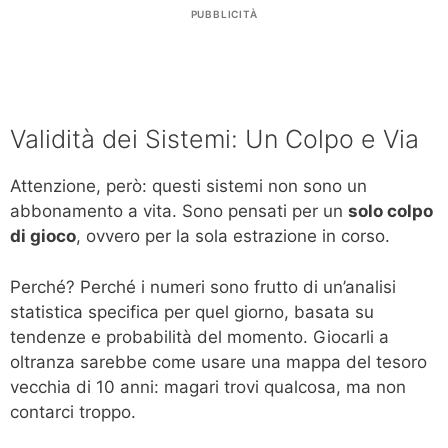
PUBBLICITÀ
Validità dei Sistemi: Un Colpo e Via
Attenzione, però: questi sistemi non sono un
abbonamento a vita. Sono pensati per un
solo colpo
di gioco
, ovvero per la sola estrazione in corso.
Perché? Perché i numeri sono frutto di un’analisi
statistica specifica per quel giorno, basata su
tendenze e probabilità del momento. Giocarli a
oltranza sarebbe come usare una mappa del tesoro
vecchia di 10 anni: magari trovi qualcosa, ma non
contarci troppo.