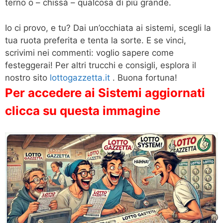
terno o – chissà – qualcosa di più grande.
Io ci provo, e tu? Dai un’occhiata ai sistemi, scegli la
tua ruota preferita e tenta la sorte. E se vinci,
scrivimi nei commenti: voglio sapere come
festeggerai! Per altri trucchi e consigli, esplora il
nostro sito
lottogazzetta.it
. Buona fortuna!
Per accedere ai Sistemi aggiornati
clicca su questa immagine