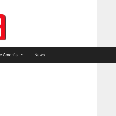
Lotto Gazzetta
e Smorfia
News