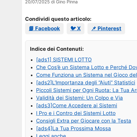
20/07/2025
di
Gino Pinna
Condividi questo articolo:
📘 Facebook
🐦 X
📌 Pinterest
Indice dei Contenuti:
[ads1] SISTEMI LOTTO
Che Cos’è un Sistema Lotto e Perché Dov
Come Funziona un Sistema nel Gioco del
[ads2]L’Importanza degli “Aiuti” Statistici
Piccoli Sistemi per Ogni Ruota: La Tua 
Validità dei Sistemi: Un Colpo e Via
[ads3]Come Accedere ai Sistemi
I Pro e i Contro dei Sistemi Lotto
Consigli Extra per Giocare con la Testa
[ads4]La Tua Prossima Mossa
Leggi anche