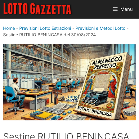
Vai
Menu
al
contenuto
Home
-
Previsioni Lotto Estrazioni
-
Previsioni e Metodi Lotto
-
Sestine RUTILIO BENINCASA del 30/08/2024
Sestine RUTILIO BENINCASA