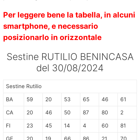
Per leggere bene la tabella, in alcuni
smartphone, e necessario
posizionarlo in orizzontale
Sestine RUTILIO BENINCASA
del 30/08/2024
Sestine Rutilio
BA
59
20
53
65
46
61
CA
20
46
50
87
80
2
FI
23
45
14
4
60
81
GE
20
19
66
86
21
70