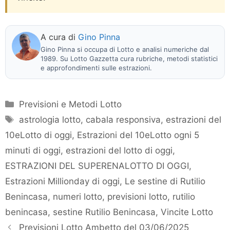
A cura di
Gino Pinna
Gino Pinna si occupa di Lotto e analisi numeriche dal
1989. Su Lotto Gazzetta cura rubriche, metodi statistici
e approfondimenti sulle estrazioni.
Categorie
Previsioni e Metodi Lotto
Tag
astrologia lotto
,
cabala responsiva
,
estrazioni del
10eLotto di oggi
,
Estrazioni del 10eLotto ogni 5
minuti di oggi
,
estrazioni del lotto di oggi
,
ESTRAZIONI DEL SUPERENALOTTO DI OGGI
,
Estrazioni Millionday di oggi
,
Le sestine di Rutilio
Benincasa
,
numeri lotto
,
previsioni lotto
,
rutilio
benincasa
,
sestine Rutilio Benincasa
,
Vincite Lotto
Previsioni Lotto Ambetto del 03/06/2025