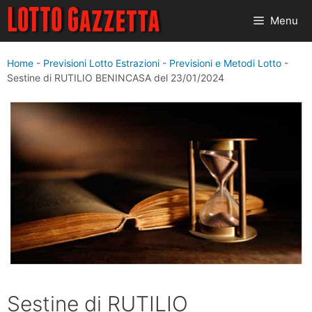
Vai
Menu
al
contenuto
Home
-
Previsioni Lotto Estrazioni
-
Previsioni e Metodi Lotto
-
Sestine di RUTILIO BENINCASA del 23/01/2024
Sestine di RUTILIO