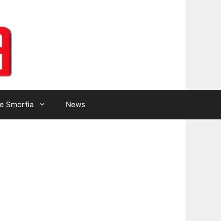
Lotto Gazzetta
e Smorfia
News