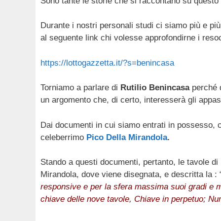
Sono tante le storie che si raccontano su quest
Durante i nostri personali studi ci siamo più e p
al seguente link chi volesse approfondirne i resoco
https://lottogazzetta.it/?s=benincasa
Torniamo a parlare di
Rutilio Benincasa
perché d
un argomento che, di certo, interesserà gli appas
Dai documenti in cui siamo entrati in possesso, 
celeberrimo
Pico Della Mirandola
.
Stando a questi documenti, pertanto, le tavole di 
Mirandola, dove viene disegnata, e descritta la : 
responsive e per la sfera massima suoi gradi e m
chiave delle nove tavole, Chiave in perpetuo; Num