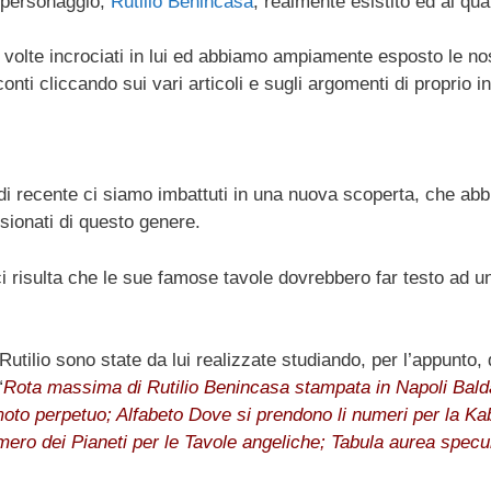
o personaggio,
Rutilio Benincasa
, realmente esistito ed al qu
iù volte incrociati in lui ed abbiamo ampiamente esposto le no
nti cliccando sui vari articoli e sugli argomenti di proprio i
i recente ci siamo imbattuti in una nuova scoperta, che abb
sionati di questo genere.
ci risulta che le sue famose tavole dovrebbero far testo ad
Rutilio sono state da lui realizzate studiando, per l’appunto
“
Rota massima di Rutilio Benincasa stampata in Napoli Baldaz
oto perpetuo; Alfabeto Dove si prendono li numeri per la Ka
ero dei Pianeti per le Tavole angeliche; Tabula aurea specul