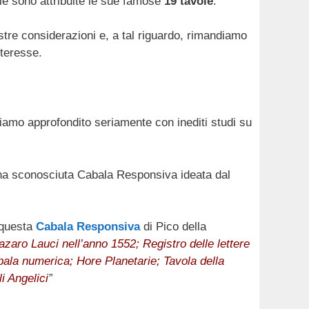
ale sono attribuite le sue famose
19 tavole
.
stre considerazioni e, a tal riguardo, rimandiamo
nteresse.
iamo approfondito seriamente con inediti studi su
 una sconosciuta Cabala Responsiva ideata dal
, questa
Cabala Responsiva
di Pico della
aro Lauci nell’anno 1552; Registro delle lettere
bala numerica; Hore Planetarie; Tavola della
i Angelici
”