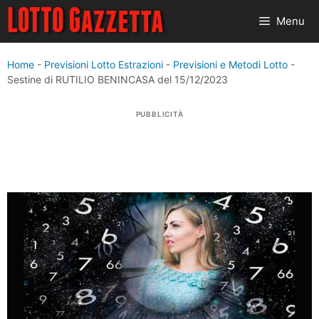
Vai
Menu
al
contenuto
Home
-
Previsioni Lotto Estrazioni
-
Previsioni e Metodi Lotto
-
Sestine di RUTILIO BENINCASA del 15/12/2023
PUBBLICITÀ