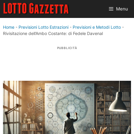
Vai
Menu
al
contenuto
Home
-
Previsioni Lotto Estrazioni
-
Previsioni e Metodi Lotto
-
Rivisitazione dell’Ambo Costante: di Fedele Davenal
PUBBLICITÀ