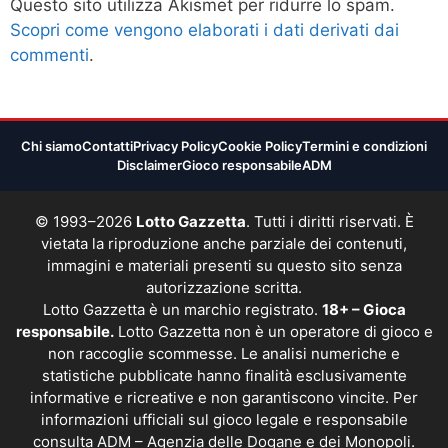
Questo sito utilizza Akismet per ridurre lo spam.
Scopri come vengono elaborati i dati derivati dai
commenti
.
Chi siamo
Contatti
Privacy Policy
Cookie Policy
Termini e condizioni
Disclaimer
Gioco responsabile
ADM
© 1993–2026
Lotto Gazzetta
. Tutti i diritti riservati. È
vietata la riproduzione anche parziale dei contenuti,
immagini e materiali presenti su questo sito senza
autorizzazione scritta.
Lotto Gazzetta è un marchio registrato.
18+ – Gioca
responsabile.
Lotto Gazzetta non è un operatore di gioco e
non raccoglie scommesse. Le analisi numeriche e
statistiche pubblicate hanno finalità esclusivamente
informative e ricreative e non garantiscono vincite. Per
informazioni ufficiali sul gioco legale e responsabile
consulta
ADM – Agenzia delle Dogane e dei Monopoli
.