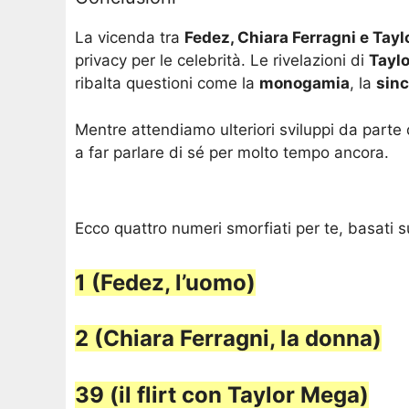
La vicenda tra
Fedez, Chiara Ferragni e Tay
privacy per le celebrità. Le rivelazioni di
Tayl
ribalta questioni come la
monogamia
, la
sinc
Mentre attendiamo ulteriori sviluppi da parte 
a far parlare di sé per molto tempo ancora.
Ecco quattro numeri smorfiati per te, basati s
1 (Fedez, l’uomo)
2 (Chiara Ferragni, la donna)
39 (il flirt con Taylor Mega)