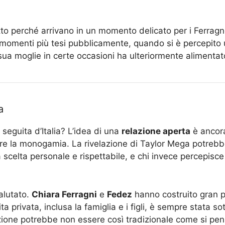
to perché arrivano in un momento delicato per i Ferragn
omenti più tesi pubblicamente, quando si è percepito u
a moglie in certe occasioni ha ulteriormente alimentato l
a
 seguita d’Italia? L’idea di una
relazione aperta
è ancora
re la monogamia. La rivelazione di Taylor Mega potrebbe
a scelta personale e rispettabile, e chi invece percepi
valutato.
Chiara Ferragni
e
Fedez
hanno costruito gran p
a privata, inclusa la famiglia e i figli, è sempre stata sott
azione potrebbe non essere così tradizionale come si pensa