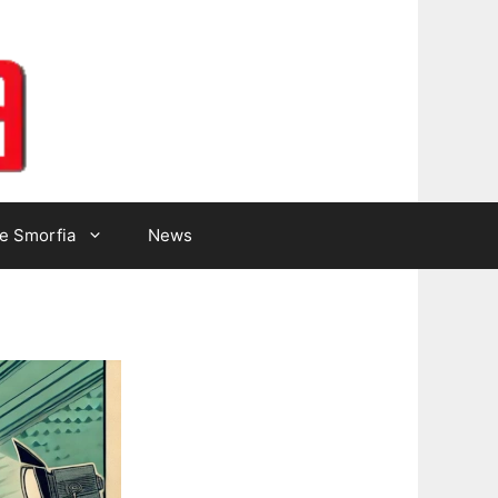
Lotto Gazzetta
e Smorfia
News