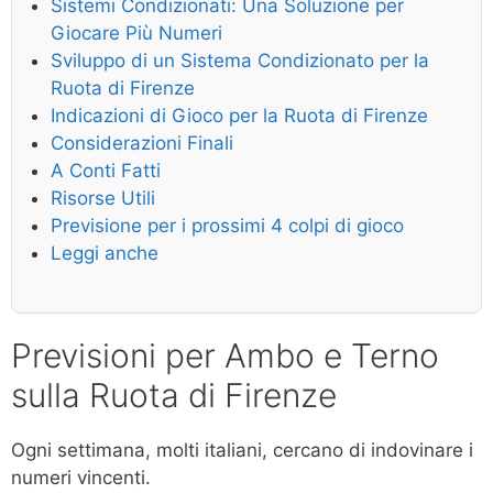
Sistemi Condizionati: Una Soluzione per
Giocare Più Numeri
Sviluppo di un Sistema Condizionato per la
Ruota di Firenze
Indicazioni di Gioco per la Ruota di Firenze
Considerazioni Finali
A Conti Fatti
Risorse Utili
Previsione per i prossimi 4 colpi di gioco
Leggi anche
Previsioni per Ambo e Terno
sulla Ruota di Firenze
Ogni settimana, molti italiani, cercano di indovinare i
numeri vincenti.