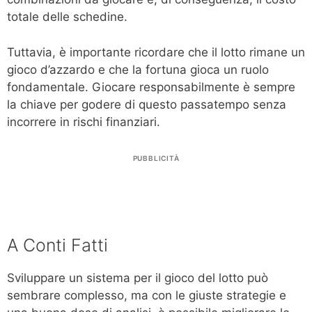
totale delle schedine.
Tuttavia, è importante ricordare che il lotto rimane un
gioco d’azzardo e che la fortuna gioca un ruolo
fondamentale. Giocare responsabilmente è sempre
la chiave per godere di questo passatempo senza
incorrere in rischi finanziari.
PUBBLICITÀ
A Conti Fatti
Sviluppare un sistema per il gioco del lotto può
sembrare complesso, ma con le giuste strategie e