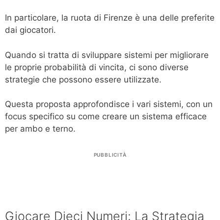
In particolare, la ruota di Firenze è una delle preferite
dai giocatori.
Quando si tratta di sviluppare sistemi per migliorare
le proprie probabilità di vincita, ci sono diverse
strategie che possono essere utilizzate.
Questa proposta approfondisce i vari sistemi, con un
focus specifico su come creare un sistema efficace
per ambo e terno.
PUBBLICITÀ
Giocare Dieci Numeri: La Strategia