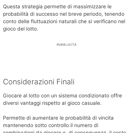
Questa strategia permette di massimizzare le
probabilità di successo nel breve periodo, tenendo
conto delle fluttuazioni naturali che si verificano nel
gioco del lotto.
PUBBLICITÀ
Considerazioni Finali
Giocare al lotto con un sistema condizionato offre
diversi vantaggi rispetto al gioco casuale.
Permette di aumentare le probabilità di vincita
mantenendo sotto controllo il numero di
combinazioni da giocare e, di conseguenza, il costo