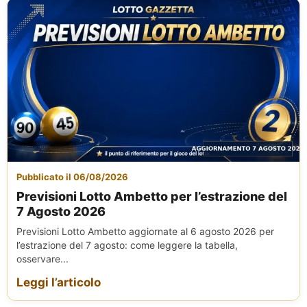
Pubblicato il 06/08/2026
Previsioni Lotto Ambetto per l’estrazione del
7 Agosto 2026
Previsioni Lotto Ambetto aggiornate al 6 agosto 2026 per
l’estrazione del 7 agosto: come leggere la tabella,
osservare...
Leggi l’articolo