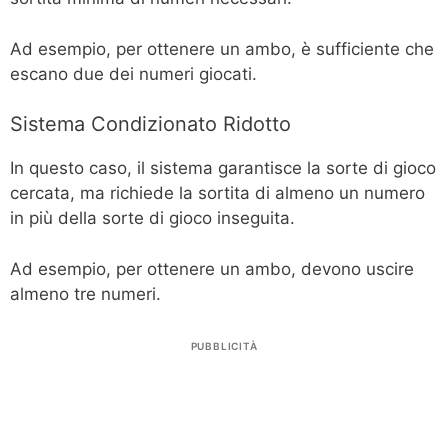
Ad esempio, per ottenere un ambo, è sufficiente che
escano due dei numeri giocati.
Sistema Condizionato Ridotto
In questo caso, il sistema garantisce la sorte di gioco
cercata, ma richiede la sortita di almeno un numero
in più della sorte di gioco inseguita.
Ad esempio, per ottenere un ambo, devono uscire
almeno tre numeri.
PUBBLICITÀ