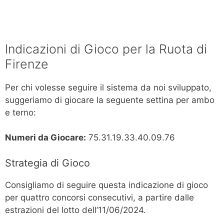
Indicazioni di Gioco per la Ruota di
Firenze
Per chi volesse seguire il sistema da noi sviluppato,
suggeriamo di giocare la seguente settina per ambo
e terno:
Numeri da Giocare:
75.31.19.33.40.09.76
Strategia di Gioco
Consigliamo di seguire questa indicazione di gioco
per quattro concorsi consecutivi, a partire dalle
estrazioni del lotto dell’11/06/2024.