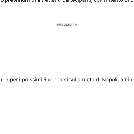
o previsioni
di altrettanti partecipanti, con l’intento di o
PUBBLICITÀ
uire per i prossimi 5 concorsi sulla ruota di Napoli, ad i