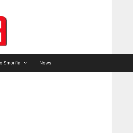
Lotto Gazzetta
e Smorfia
News