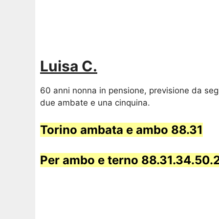
Luisa C.
60 anni nonna in pensione, previsione da segui
due ambate e una cinquina.
Torino ambata e ambo 88.31
Per ambo e terno
88.31.34.50.