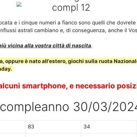
iocata e i cinque numeri a fianco sono quelli che dovret
influssi astrali cambiano e, di conseguenza, anche il Vo
iù vicina alla vostra città di nascita
.
, oppure è nato all’estero, giochi sulla ruota Nazional
onday.
n alcuni smartphone, e necessario posiz
al compleanno 30/03/202
83
34