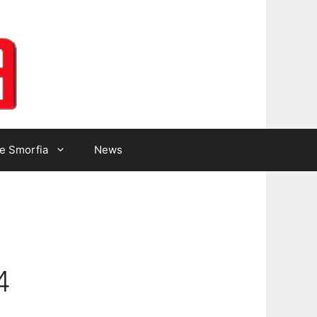
Lotto Gazzetta
e Smorfia
News
4