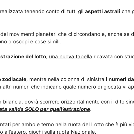
realizzata tenendo conto di tutti gli
aspetti astrali
che g
te dei movimenti planetari che ci circondano e, anche se 
no oroscopi e cose simili.
strazione del lotto
,
una nuova tabella
ricavata con stud
 zodiacale
, mentre nella colonna di sinistra
i numeri da
nti altri numeri che indicano quale numero di giocata vi a
 bilancia, dovrà scorrere orizzontalmente con il dito sin
cata valida SOLO per quell’estrazione
.
tati per ambo e terno nella ruota del Lotto che è più vic
 all’estero, giochi sulla ruota Nazionale.