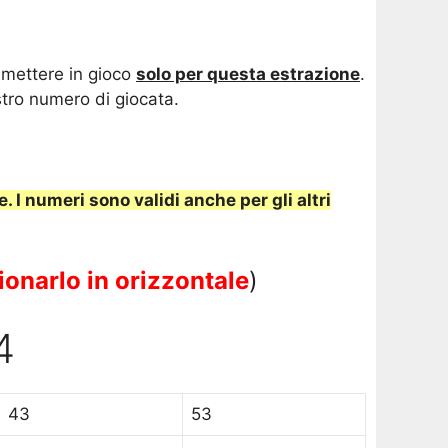
e mettere in gioco
solo per questa estrazione
.
stro numero di giocata.
e.
I numeri sono validi anche per gli altri
ionarlo in orizzontale
)
4
43
53