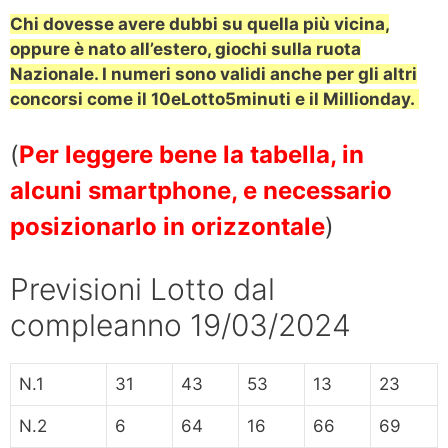
Chi dovesse avere dubbi su quella più vicina,
oppure è nato all’estero, giochi sulla ruota
Nazionale.
I numeri sono validi anche per gli altri
concorsi come il 10eLotto5minuti e il Millionday.
(
Per leggere bene la tabella, in
alcuni smartphone, e necessario
posizionarlo in orizzontale
)
Previsioni Lotto dal
compleanno 19/03/2024
N.1
31
43
53
13
23
N.2
6
64
16
66
69