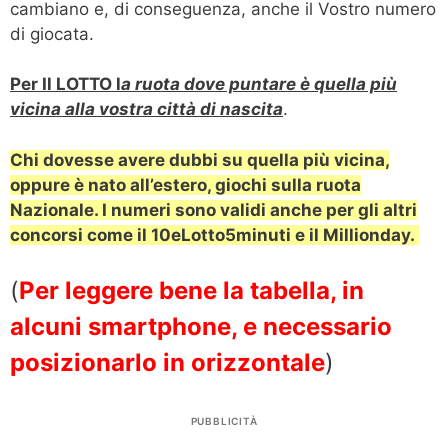
cambiano e, di conseguenza, anche il Vostro numero
di giocata.
Per Il LOTTO l
a ruota dove puntare è quella più
vicina alla vostra città di nascita
.
Chi dovesse avere dubbi su quella più vicina,
oppure è nato all’estero, giochi sulla ruota
Nazionale.
I numeri sono validi anche per gli altri
concorsi come il 10eLotto5minuti e il Millionday.
(
Per leggere bene la tabella, in
alcuni smartphone, e necessario
posizionarlo in orizzontale
)
PUBBLICITÀ