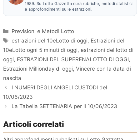
1989. Su Lotto Gazzetta cura rubriche, metodi statistici
e approfondimenti sulle estrazioni.
Categorie
Previsioni e Metodi Lotto
Tag
estrazioni del 10eLotto di oggi
,
Estrazioni del
10eLotto ogni 5 minuti di oggi
,
estrazioni del lotto di
oggi
,
ESTRAZIONI DEL SUPERENALOTTO DI OGGI
,
Estrazioni Millionday di oggi
,
Vincere con la data di
nascita
I NUMERI DEGLI ANGELI CUSTODI del
10/06/2023
La Tabella SETTENARIA per il 10/06/2023
Articoli correlati
Altri approfondimenti pubblicati su Lotto Gazzetta,