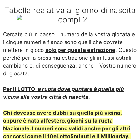
Tabella realativa al giorno di nascita
Cercate più in basso il numero della vostra giocata e
i cinque numeri a fianco sono quelli che dovrete
mettere in gioco
solo per questa estrazione
. Questo
perché per la prossima estrazione gli influssi astrali
cambiano e, di conseguenza, anche il Vostro numero
di giocata.
Per Il LOTTO l
a ruota dove puntare è quella più
vicina alla vostra città di nascita
.
Chi dovesse avere dubbi su quella più vicina,
oppure è nato all’estero, giochi sulla ruota
Nazionale.
I numeri sono validi anche per gli altri
concorsi come il 10eLotto5minuti e il Millionday.