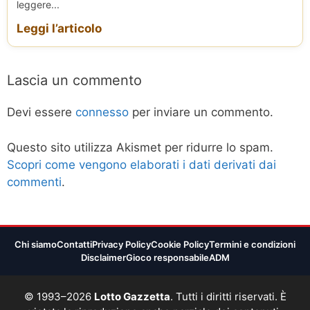
leggere...
Leggi l’articolo
Lascia un commento
Devi essere
connesso
per inviare un commento.
Questo sito utilizza Akismet per ridurre lo spam.
Scopri come vengono elaborati i dati derivati dai
commenti
.
Chi siamo
Contatti
Privacy Policy
Cookie Policy
Termini e condizioni
Disclaimer
Gioco responsabile
ADM
© 1993–2026
Lotto Gazzetta
. Tutti i diritti riservati. È