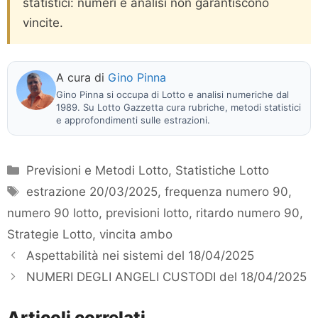
statistici: numeri e analisi non garantiscono
vincite.
A cura di
Gino Pinna
Gino Pinna si occupa di Lotto e analisi numeriche dal
1989. Su Lotto Gazzetta cura rubriche, metodi statistici
e approfondimenti sulle estrazioni.
Categorie
Previsioni e Metodi Lotto
,
Statistiche Lotto
Tag
estrazione 20/03/2025
,
frequenza numero 90
,
numero 90 lotto
,
previsioni lotto
,
ritardo numero 90
,
Strategie Lotto
,
vincita ambo
Aspettabilità nei sistemi del 18/04/2025
NUMERI DEGLI ANGELI CUSTODI del 18/04/2025
Articoli correlati