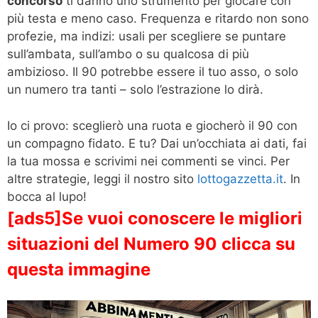
concorso
ti danno uno strumento per giocare con
più testa e meno caso. Frequenza e ritardo non sono
profezie, ma indizi: usali per scegliere se puntare
sull’ambata, sull’ambo o su qualcosa di più
ambizioso. Il 90 potrebbe essere il tuo asso, o solo
un numero tra tanti – solo l’estrazione lo dirà.
Io ci provo: sceglierò una ruota e giocherò il 90 con
un compagno fidato. E tu? Dai un’occhiata ai dati, fai
la tua mossa e scrivimi nei commenti se vinci. Per
altre strategie, leggi il nostro sito
lottogazzetta.it
. In
bocca al lupo!
[ads5]Se vuoi conoscere le migliori
situazioni del Numero 90 clicca su
questa immagine