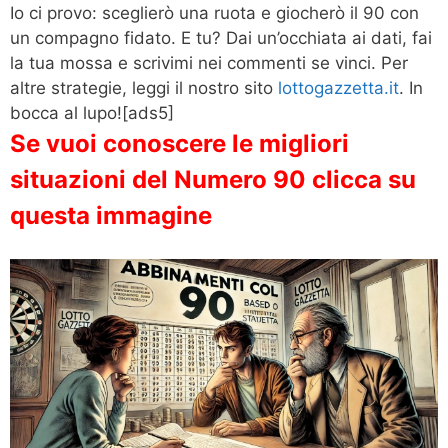
Io ci provo: sceglierò una ruota e giocherò il 90 con
un compagno fidato. E tu? Dai un’occhiata ai dati, fai
la tua mossa e scrivimi nei commenti se vinci. Per
altre strategie, leggi il nostro sito
lottogazzetta.it
. In
bocca al lupo![ads5]
Se vuoi conoscere le migliori
situazioni del Numero 90 clicca su
questa immagine