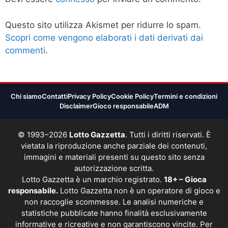
Questo sito utilizza Akismet per ridurre lo spam.
Scopri come vengono elaborati i dati derivati dai
commenti
.
Chi siamo
Contatti
Privacy Policy
Cookie Policy
Termini e condizioni
Disclaimer
Gioco responsabile
ADM
© 1993–2026
Lotto Gazzetta
. Tutti i diritti riservati. È
vietata la riproduzione anche parziale dei contenuti,
immagini e materiali presenti su questo sito senza
autorizzazione scritta.
Lotto Gazzetta è un marchio registrato.
18+ – Gioca
responsabile.
Lotto Gazzetta non è un operatore di gioco e
non raccoglie scommesse. Le analisi numeriche e
statistiche pubblicate hanno finalità esclusivamente
informative e ricreative e non garantiscono vincite. Per