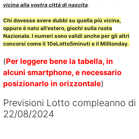
vicina alla vostra città di nascita
.
Chi dovesse avere dubbi su quella più vicina,
oppure è nato all’estero, giochi sulla ruota
Nazionale.
I numeri sono validi anche per gli altri
concorsi come il 10eLotto5minuti e il Millionday.
(
Per leggere bene la tabella, in
alcuni smartphone, e necessario
posizionarlo in orizzontale
)
Previsioni Lotto compleanno di
22/08/2024