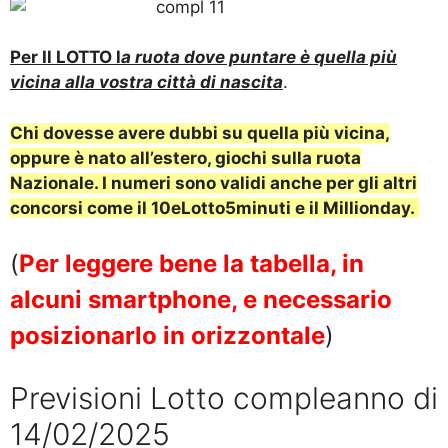
Per Il LOTTO l
a ruota dove puntare è quella più
vicina alla vostra città di nascita
.
Chi dovesse avere dubbi su quella più vicina,
oppure è nato all’estero, giochi sulla ruota
Nazionale.
I numeri sono validi anche per gli altri
concorsi come il 10eLotto5minuti e il Millionday.
(
Per leggere bene la tabella, in
alcuni smartphone, e necessario
posizionarlo in orizzontale
)
Previsioni Lotto compleanno di
14/02/2025