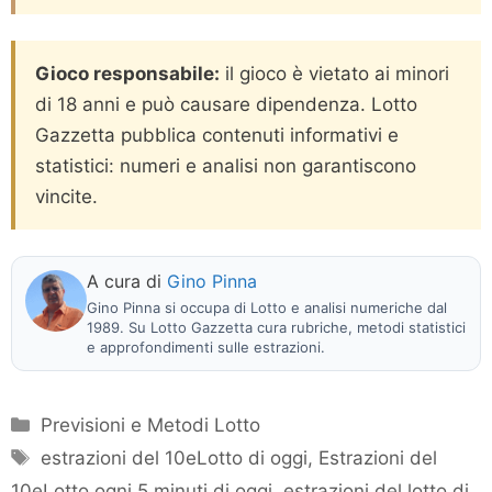
Gioco responsabile:
il gioco è vietato ai minori
di 18 anni e può causare dipendenza. Lotto
Gazzetta pubblica contenuti informativi e
statistici: numeri e analisi non garantiscono
vincite.
A cura di
Gino Pinna
Gino Pinna si occupa di Lotto e analisi numeriche dal
1989. Su Lotto Gazzetta cura rubriche, metodi statistici
e approfondimenti sulle estrazioni.
Categorie
Previsioni e Metodi Lotto
Tag
estrazioni del 10eLotto di oggi
,
Estrazioni del
10eLotto ogni 5 minuti di oggi
,
estrazioni del lotto di