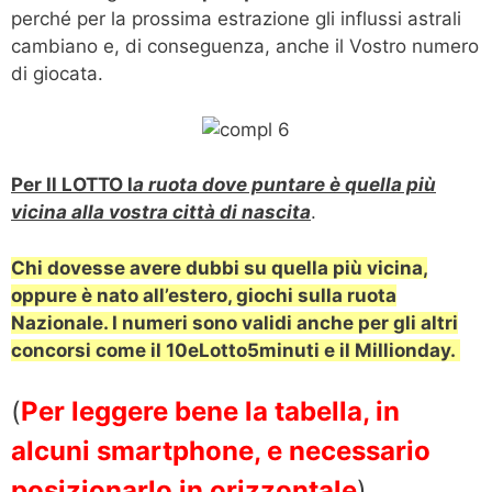
perché per la prossima estrazione gli influssi astrali
cambiano e, di conseguenza, anche il Vostro numero
di giocata.
Per Il LOTTO l
a ruota dove puntare è quella più
vicina alla vostra città di nascita
.
Chi dovesse avere dubbi su quella più vicina,
oppure è nato all’estero, giochi sulla ruota
Nazionale.
I numeri sono validi anche per gli altri
concorsi come il 10eLotto5minuti e il Millionday.
(
Per leggere bene la tabella, in
alcuni smartphone, e necessario
posizionarlo in orizzontale
)