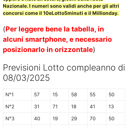
Nazionale.
I numeri sono validi anche per gli altri
concorsi come il 10eLotto5minuti e il Millionday.
(
Per leggere bene la tabella, in
alcuni smartphone, e necessario
posizionarlo in orizzontale
)
Previsioni Lotto compleanno di
08/03/2025
N°1
57
15
58
55
50
N°2
31
71
18
41
13
N°3
40
19
29
70
50